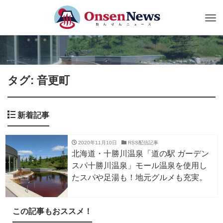
Tog
nav
タグ: 音更町
新着記事
2020年11月10日
RSS配信記事
北海道・十勝川温泉「道の駅 ガーデン
スパ十勝川温泉」モール温泉を使用し
たスパや足湯も！地元グルメも充実。
この記事もおススメ！