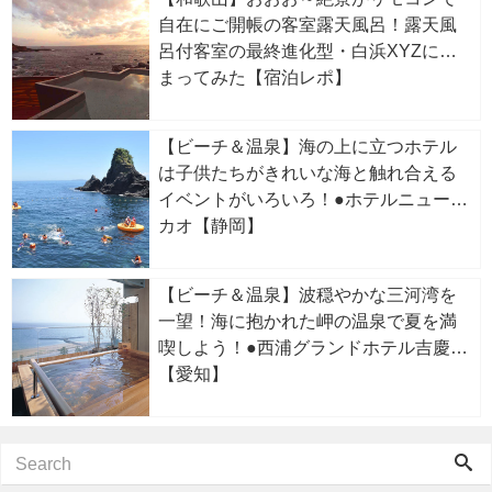
自在にご開帳の客室露天風呂！露天風
呂付客室の最終進化型・白浜XYZに泊
まってみた【宿泊レポ】
【ビーチ＆温泉】海の上に立つホテル
は子供たちがきれいな海と触れ合える
イベントがいろいろ！●ホテルニューア
カオ【静岡】
【ビーチ＆温泉】波穏やかな三河湾を
一望！海に抱かれた岬の温泉で夏を満
喫しよう！●西浦グランドホテル吉慶
【愛知】