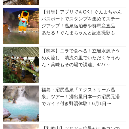
【群馬】アプリでもOK！ぐんまちゃん
パスポートでスタンプを集めてステー
ジアップ！温泉宿泊券や群馬産直品が
あたる！ぐんまちゃんと記念撮影も
【熊本】ニラで食べる！立岩水源そう
めん流し…清流の里でいただくそうめ
ん・薬味もその場で調達。4/27～
福島・沼尻温泉「エクストリーム温
泉」ツアー！湧出量日本一の沼尻元湯
でガイド付き野湯体験！6月1日〜
【和歌山】おおお～絶景がリモコンで