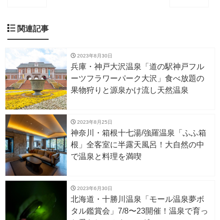
関連記事
2023年8月30日
兵庫・神戸大沢温泉「道の駅神戸フル
ーツフラワーパーク大沢」食べ放題の
果物狩りと源泉かけ流し天然温泉
2023年8月25日
神奈川・箱根十七湯/強羅温泉「ふふ箱
根」全客室に半露天風呂！大自然の中
で温泉と料理を満喫
2023年6月30日
北海道・十勝川温泉「モール温泉夢ボ
タル鑑賞会」7/8〜23開催！温泉で育っ