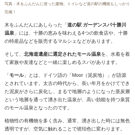
写真：木をふんだんに使った建物。トイレなど道の駅の機能もしっかり
完備！
木をふんだんにあしらった「
道の駅 ガーデンスパ十勝川
温泉
」には、十勝の恵みを味わえる4つの飲食店や、十勝
の特産品などを販売するマルシェなどがあります。
そして、
北海道遺産に選定されたモール温泉
を、水着を着
て家族や友達などと一緒に楽しめるスパがあります。
「
モール
」とは、ドイツ語の「Moor（泥炭地）」が語源
とされています。太古の時代から、長い年月をかけてでき
た泥炭がさらに炭化し、まるで地層のようになった亜炭層
という地層を通って湧き出た温泉が、高い効能を持つ泉質
のモール温泉となったのです。
植物性の有機物を多く含み、通常、湧き出した時には無色
透明ですが、空気に触れることで琥珀色に変わります。