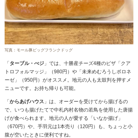
写真：モール豚ビッグフランクドッグ
「
ターブル・べジ
」では、十勝産チーズ4種のピザ「クア
トロフォルマッジ」（980円）や「未来めむろうしボロネ
ーゼ」（950円）がオススメ。地元の人も太鼓判を押すメ
ニューです。お持ち帰りも可能。
「
からあげハウス
」は、オーダーを受けてから揚げるの
で、いつも揚げたてで中札内村名物の若鳥を使用した唐揚
げが食べられます。地元の人が愛する「いなか揚げ」
（670円）や、手羽元は1本売り（120円）も、ちょっと小
腹が空いたときに便利ですね。