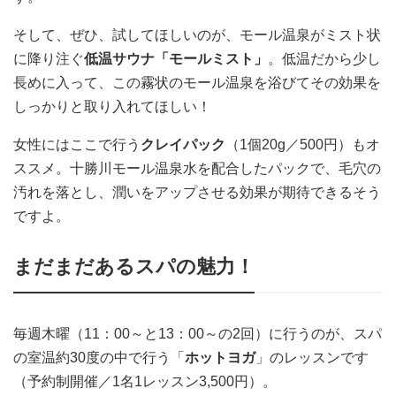
そして、ぜひ、試してほしいのが、モール温泉がミスト状
に降り注ぐ
低温サウナ「モールミスト」
。低温だから少し
長めに入って、この霧状のモール温泉を浴びてその効果を
しっかりと取り入れてほしい！
女性にはここで行う
クレイパック
（1個20g／500円）もオ
ススメ。十勝川モール温泉水を配合したパックで、毛穴の
汚れを落とし、潤いをアップさせる効果が期待できるそう
ですよ。
まだまだあるスパの魅力！
毎週木曜（11：00～と13：00～の2回）に行うのが、スパ
の室温約30度の中で行う「
ホットヨガ
」のレッスンです
（予約制開催／1名1レッスン3,500円）。