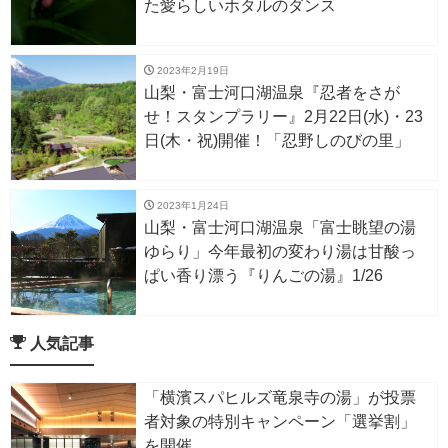
た愛らしいホタルのダンス
2023年2月19日
山梨・富士河口湖温泉『忍者をさが
せ！スタンプラリー』2月22日(水)・23
日(木・祝)開催！「忍野しのびの里」
2023年1月24日
山梨・富士河口湖温泉「富士眺望の湯
ゆらり」今年最初の変わり湯は甘酸っ
ぱい香り漂う『りんごの湯』1/26
人気記事
「横濱スパヒルズ竜泉寺の湯」が投票
者対象の特別キャンペーン「選挙割」
を開催