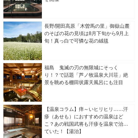
長野/開田高原「木曽馬の里」御嶽山麓
のそばの花の見頃は8月下旬から9月上
旬！真っ白で可憐な花の絨毯
福島 鬼滅の刃の無限城にそっく
り！？で話題「芦ノ牧温泉大川荘」絶
景を眺める棚田状露天風呂にも注目
【温泉コラム】痒～いヒリヒリ……汗
疹（あせも）におすすめの温泉はど
こ？あの戦国武将も汗疹を温泉で治し
ていた！【湯治】