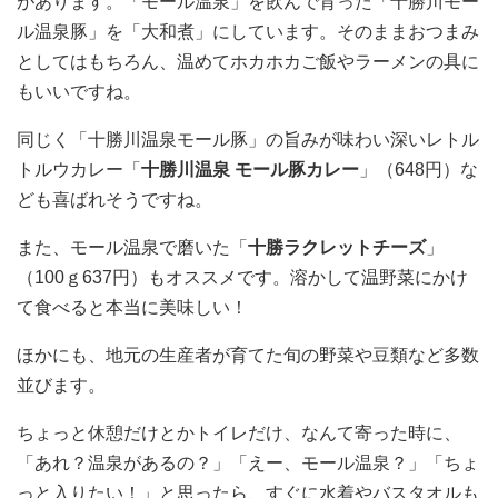
があります。「モール温泉」を飲んで育った「十勝川モー
ル温泉豚」を「大和煮」にしています。そのままおつまみ
としてはもちろん、温めてホカホカご飯やラーメンの具に
もいいですね。
同じく「十勝川温泉モール豚」の旨みが味わい深いレトル
トルウカレー「
十勝川温泉 モール豚カレー
」（648円）な
ども喜ばれそうですね。
また、モール温泉で磨いた「
十勝ラクレットチーズ
」
（100ｇ637円）もオススメです。溶かして温野菜にかけ
て食べると本当に美味しい！
ほかにも、地元の生産者が育てた旬の野菜や豆類など多数
並びます。
ちょっと休憩だけとかトイレだけ、なんて寄った時に、
「あれ？温泉があるの？」「えー、モール温泉？」「ちょ
っと入りたい！」と思ったら、すぐに水着やバスタオルも