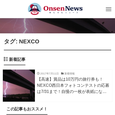
Tog
nav
タグ: NEXCO
新着記事
2017年7月11日
新着情報
【高速】賞品は10万円の旅行券も！
NEXCO西日本フォトコンテストの応募
は7/31まで！自慢の一枚が表紙になる
かも
この記事もおススメ！