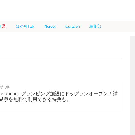
耳
はや耳Tabi
Nordot
Curation
編集部
信記事
R Setouchi」グランピング施設にドッグランオープン！讃
温泉を無料で利用できる特典も。