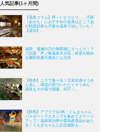
人気記事(1ヶ月間)
【温泉コラム】痒～いヒリヒリ……汗疹
（あせも）におすすめの温泉はどこ？あ
の戦国武将も汗疹を温泉で治していた！
【湯治】...
福島 鬼滅の刃の無限城にそっくり！？
で話題「芦ノ牧温泉大川荘」絶景を眺め
る棚田状露天風呂にも注目...
【熊本】ニラで食べる！立岩水源そうめ
ん流し…清流の里でいただくそうめん・
薬味もその場で調達。4/27～...
【群馬】アプリでもOK！ぐんまちゃん
パスポートでスタンプを集めてステージ
アップ！温泉宿泊券や群馬産直品があた
る！ぐんまちゃんと記念撮影も...