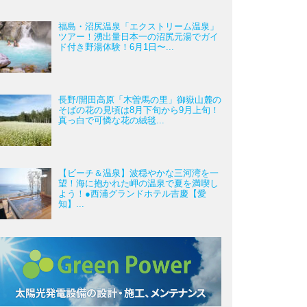
福島・沼尻温泉「エクストリーム温泉」
ツアー！湧出量日本一の沼尻元湯でガイ
ド付き野湯体験！6月1日〜...
長野/開田高原「木曽馬の里」御嶽山麓の
そばの花の見頃は8月下旬から9月上旬！
真っ白で可憐な花の絨毯...
【ビーチ＆温泉】波穏やかな三河湾を一
望！海に抱かれた岬の温泉で夏を満喫し
よう！●西浦グランドホテル吉慶【愛
知】...