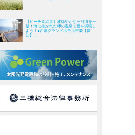
【ビーチ＆温泉】波穏やかな三河湾を一
望！海に抱かれた岬の温泉で夏を満喫し
よう！●西浦グランドホテル吉慶【愛
知】...