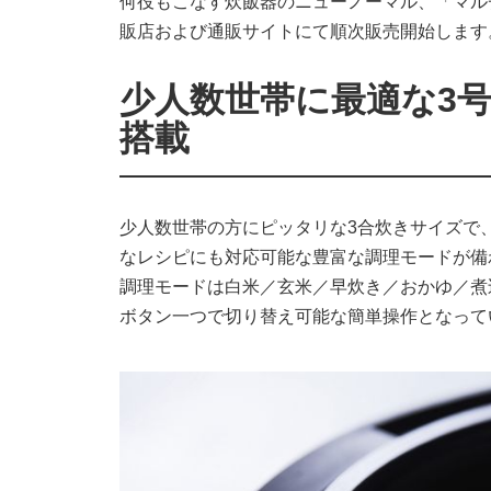
何役もこなす炊飯器のニューノーマル、「マルチ
販店および通販サイトにて順次販売開始します
少人数世帯に最適な3
搭載
少人数世帯の方にピッタリな3合炊きサイズで
なレシピにも対応可能な豊富な調理モードが備
調理モードは白米／玄米／早炊き／おかゆ／煮
ボタン一つで切り替え可能な簡単操作となって