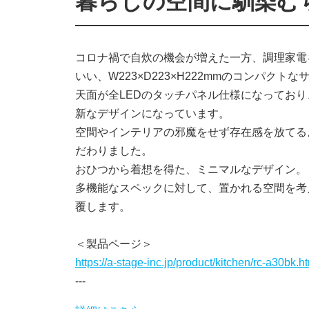
暮らしの空間に馴染む
コロナ禍で自炊の機会が増えた一方、調理家電
いい、W223×D223×H222mmのコンパクトな
天面が全LEDのタッチパネル仕様になってお
新なデザインになっています。
空間やインテリアの邪魔をせず存在感を放てる
だわりました。
おひつから着想を得た、ミニマルなデザイン。
多機能なスペックに対して、置かれる空間を考
覆します。
＜製品ページ＞
https://a-stage-inc.jp/product/kitchen/rc-a30bk.h
---