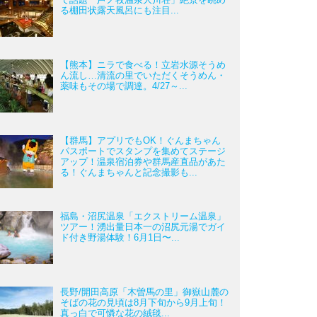
る棚田状露天風呂にも注目...
【熊本】ニラで食べる！立岩水源そうめ
ん流し…清流の里でいただくそうめん・
薬味もその場で調達。4/27～...
【群馬】アプリでもOK！ぐんまちゃん
パスポートでスタンプを集めてステージ
アップ！温泉宿泊券や群馬産直品があた
る！ぐんまちゃんと記念撮影も...
福島・沼尻温泉「エクストリーム温泉」
ツアー！湧出量日本一の沼尻元湯でガイ
ド付き野湯体験！6月1日〜...
長野/開田高原「木曽馬の里」御嶽山麓の
そばの花の見頃は8月下旬から9月上旬！
真っ白で可憐な花の絨毯...