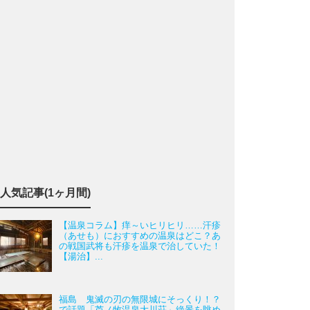
人気記事(1ヶ月間)
【温泉コラム】痒～いヒリヒリ……汗疹
（あせも）におすすめの温泉はどこ？あ
の戦国武将も汗疹を温泉で治していた！
【湯治】...
福島 鬼滅の刃の無限城にそっくり！？
で話題「芦ノ牧温泉大川荘」絶景を眺め