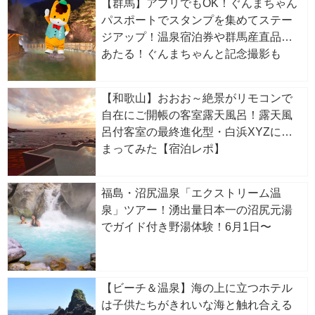
【群馬】アプリでもOK！ぐんまちゃん
パスポートでスタンプを集めてステー
ジアップ！温泉宿泊券や群馬産直品が
あたる！ぐんまちゃんと記念撮影も
【和歌山】おおお～絶景がリモコンで
自在にご開帳の客室露天風呂！露天風
呂付客室の最終進化型・白浜XYZに泊
まってみた【宿泊レポ】
福島・沼尻温泉「エクストリーム温
泉」ツアー！湧出量日本一の沼尻元湯
でガイド付き野湯体験！6月1日〜
【ビーチ＆温泉】海の上に立つホテル
は子供たちがきれいな海と触れ合える