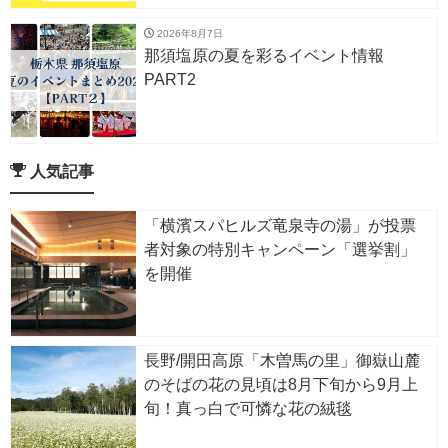
2026年8月7日
那須塩原の夏を彩るイベント情報
PART2
人気記事
「横濱スパヒルズ竜泉寺の湯」が投票
者対象の特別キャンペーン「選挙割」
を開催
長野/開田高原「木曽馬の里」御嶽山麓
のそばの花の見頃は8月下旬から9月上
旬！真っ白で可憐な花の絨毯