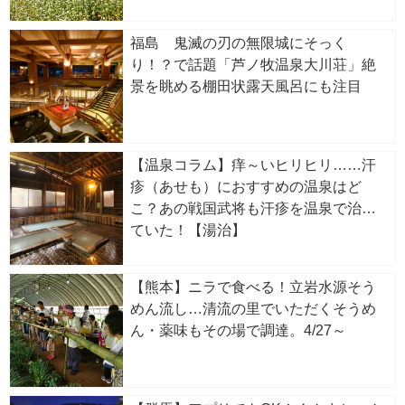
福島 鬼滅の刃の無限城にそっく
り！？で話題「芦ノ牧温泉大川荘」絶
景を眺める棚田状露天風呂にも注目
【温泉コラム】痒～いヒリヒリ……汗
疹（あせも）におすすめの温泉はど
こ？あの戦国武将も汗疹を温泉で治し
ていた！【湯治】
【熊本】ニラで食べる！立岩水源そう
めん流し…清流の里でいただくそうめ
ん・薬味もその場で調達。4/27～