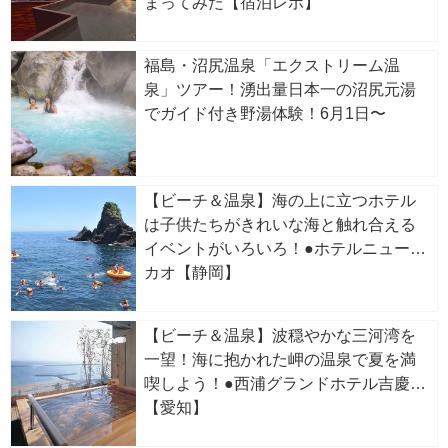
まってみた【宿泊レポ】
福島・沼尻温泉「エクストリーム温
泉」ツアー！湧出量日本一の沼尻元湯
でガイド付き野湯体験！6月1日〜
【ビーチ＆温泉】海の上に立つホテル
は子供たちがきれいな海と触れ合える
イベントがいろいろ！●ホテルニューア
カオ【静岡】
【ビーチ＆温泉】波穏やかな三河湾を
一望！海に抱かれた岬の温泉で夏を満
喫しよう！●西浦グランドホテル吉慶
【愛知】