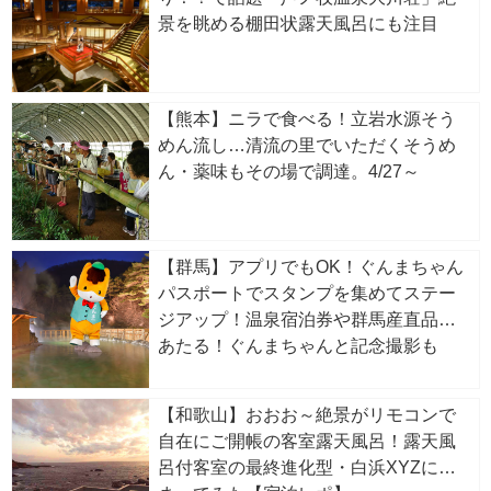
景を眺める棚田状露天風呂にも注目
【熊本】ニラで食べる！立岩水源そう
めん流し…清流の里でいただくそうめ
ん・薬味もその場で調達。4/27～
【群馬】アプリでもOK！ぐんまちゃん
パスポートでスタンプを集めてステー
ジアップ！温泉宿泊券や群馬産直品が
あたる！ぐんまちゃんと記念撮影も
【和歌山】おおお～絶景がリモコンで
自在にご開帳の客室露天風呂！露天風
呂付客室の最終進化型・白浜XYZに泊