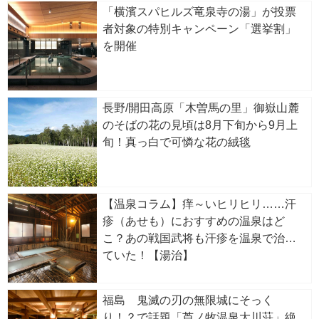
「横濱スパヒルズ竜泉寺の湯」が投票
者対象の特別キャンペーン「選挙割」
を開催
長野/開田高原「木曽馬の里」御嶽山麓
のそばの花の見頃は8月下旬から9月上
旬！真っ白で可憐な花の絨毯
【温泉コラム】痒～いヒリヒリ……汗
疹（あせも）におすすめの温泉はど
こ？あの戦国武将も汗疹を温泉で治し
ていた！【湯治】
福島 鬼滅の刃の無限城にそっく
り！？で話題「芦ノ牧温泉大川荘」絶