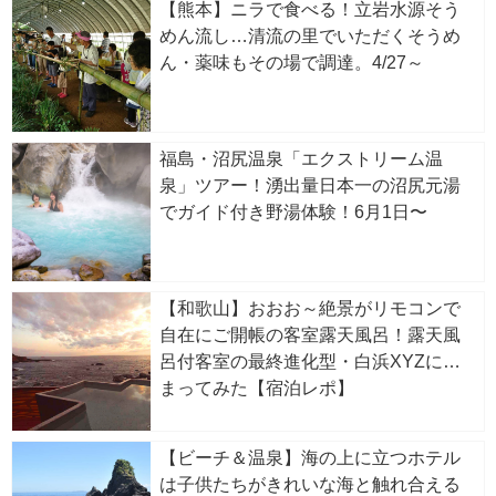
【熊本】ニラで食べる！立岩水源そう
めん流し…清流の里でいただくそうめ
ん・薬味もその場で調達。4/27～
福島・沼尻温泉「エクストリーム温
泉」ツアー！湧出量日本一の沼尻元湯
でガイド付き野湯体験！6月1日〜
【和歌山】おおお～絶景がリモコンで
自在にご開帳の客室露天風呂！露天風
呂付客室の最終進化型・白浜XYZに泊
まってみた【宿泊レポ】
【ビーチ＆温泉】海の上に立つホテル
は子供たちがきれいな海と触れ合える