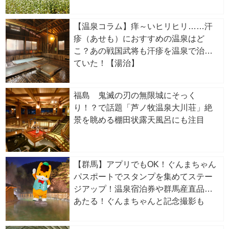
【温泉コラム】痒～いヒリヒリ……汗
疹（あせも）におすすめの温泉はど
こ？あの戦国武将も汗疹を温泉で治し
ていた！【湯治】
福島 鬼滅の刃の無限城にそっく
り！？で話題「芦ノ牧温泉大川荘」絶
景を眺める棚田状露天風呂にも注目
【群馬】アプリでもOK！ぐんまちゃん
パスポートでスタンプを集めてステー
ジアップ！温泉宿泊券や群馬産直品が
あたる！ぐんまちゃんと記念撮影も