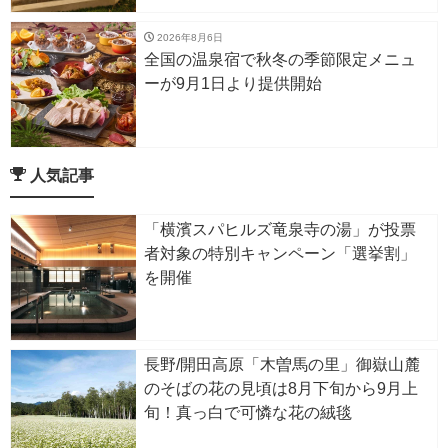
2026年8月6日
全国の温泉宿で秋冬の季節限定メニュ
ーが9月1日より提供開始
人気記事
「横濱スパヒルズ竜泉寺の湯」が投票
者対象の特別キャンペーン「選挙割」
を開催
長野/開田高原「木曽馬の里」御嶽山麓
のそばの花の見頃は8月下旬から9月上
旬！真っ白で可憐な花の絨毯