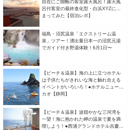
自在にご開帳の客室露天風呂！露天風
呂付客室の最終進化型・白浜XYZに泊
まってみた【宿泊レポ】
福島・沼尻温泉「エクストリーム温
泉」ツアー！湧出量日本一の沼尻元湯
でガイド付き野湯体験！6月1日〜
【ビーチ＆温泉】海の上に立つホテル
は子供たちがきれいな海と触れ合える
イベントがいろいろ！●ホテルニューア
カオ【静岡】
【ビーチ＆温泉】波穏やかな三河湾を
一望！海に抱かれた岬の温泉で夏を満
喫しよう！●西浦グランドホテル吉慶