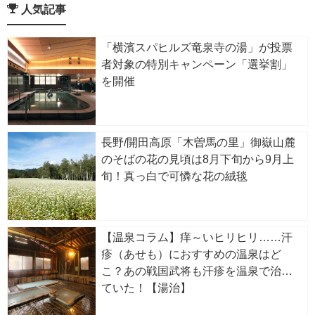
人気記事
「横濱スパヒルズ竜泉寺の湯」が投票
者対象の特別キャンペーン「選挙割」
を開催
長野/開田高原「木曽馬の里」御嶽山麓
のそばの花の見頃は8月下旬から9月上
旬！真っ白で可憐な花の絨毯
【温泉コラム】痒～いヒリヒリ……汗
疹（あせも）におすすめの温泉はど
こ？あの戦国武将も汗疹を温泉で治し
ていた！【湯治】