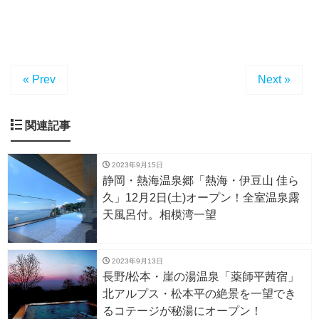
« Prev
Next »
関連記事
2023年9月15日
静岡・熱海温泉郷「熱海・伊豆山 佳ら
久」12月2日(土)オープン！全室温泉露
天風呂付。相模湾一望
2023年9月13日
長野/松本・崖の湯温泉「薬師平茜宿」
北アルプス・松本平の絶景を一望でき
るコテージが秘湯にオープン！