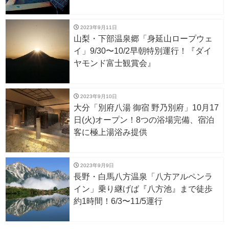
2023年9月11日
山梨・下部温泉郷「身延山ロープウェ
イ」9/30〜10/2早朝特別運行！『ダイ
ヤモンド富士観賞会』
2023年9月10日
大分「別府八湯 御宿 野乃別府」10月17
日(火)オープン！8つの浴場完備、宿泊
客に極上湯浴み提供
2023年9月9日
長野・白馬八方温泉「八方アルペンラ
イン」乗り継げば『八方池』まで徒歩
約1時間！6/3〜11/5運行