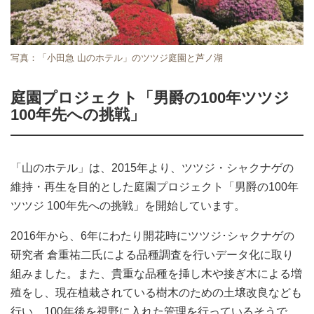
写真：「小田急 山のホテル」のツツジ庭園と芦ノ湖
庭園プロジェクト「男爵の100年ツツジ
100年先への挑戦」
「山のホテル」は、2015年より、ツツジ・シャクナゲの
維持・再生を目的とした庭園プロジェクト「男爵の100年
ツツジ 100年先への挑戦」を開始しています。
2016年から、6年にわたり開花時にツツジ･シャクナゲの
研究者 倉重祐二氏による品種調査を行いデータ化に取り
組みました。また、貴重な品種を挿し木や接ぎ木による増
殖をし、現在植栽されている樹木のための土壌改良なども
行い、100年後を視野に入れた管理を行っているそうで