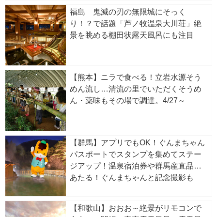
福島 鬼滅の刃の無限城にそっく
り！？で話題「芦ノ牧温泉大川荘」絶
景を眺める棚田状露天風呂にも注目
【熊本】ニラで食べる！立岩水源そう
めん流し…清流の里でいただくそうめ
ん・薬味もその場で調達。4/27～
【群馬】アプリでもOK！ぐんまちゃん
パスポートでスタンプを集めてステー
ジアップ！温泉宿泊券や群馬産直品が
あたる！ぐんまちゃんと記念撮影も
【和歌山】おおお～絶景がリモコンで