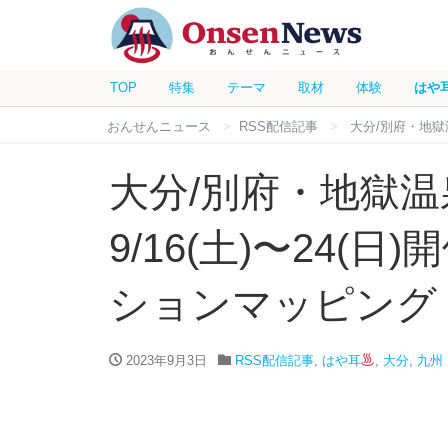
TOP
特集
テーマ
取材
体験
はや
おんせんニュース
RSS配信記事
大分/別府・地獄
大分/別府・地獄
9/16(土)〜24(
ションマッピング
2023年9月3日
RSS配信記事
,
はや耳
,
大分
,
九州