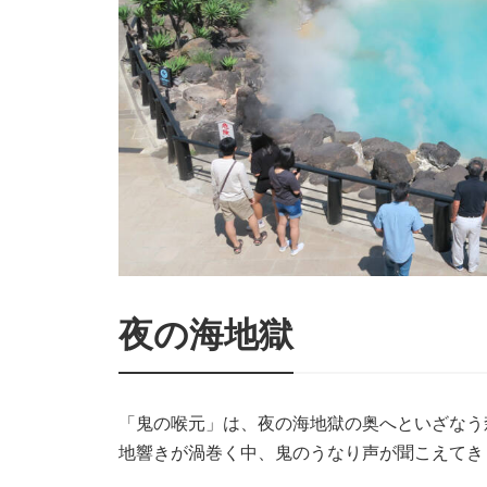
夜の海地獄
「鬼の喉元」は、夜の海地獄の奥へといざなう
地響きが渦巻く中、鬼のうなり声が聞こえてき