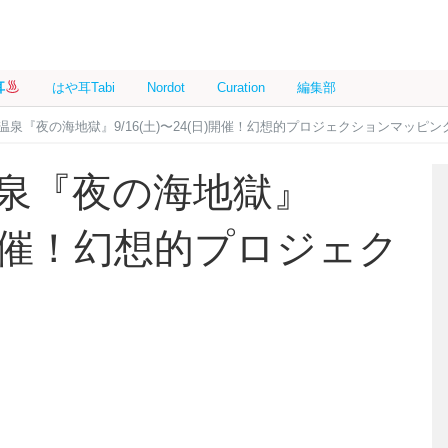
耳
はや耳Tabi
Nordot
Curation
編集部
温泉『夜の海地獄』9/16(土)〜24(日)開催！幻想的プロジェクションマッピン
温泉『夜の海地獄』
日)開催！幻想的プロジェク