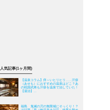
人気記事(1ヶ月間)
【温泉コラム】痒～いヒリヒリ……汗疹
（あせも）におすすめの温泉はどこ？あ
の戦国武将も汗疹を温泉で治していた！
【湯治】...
福島 鬼滅の刃の無限城にそっくり！？
で話題「芦ノ牧温泉大川荘」絶景を眺め