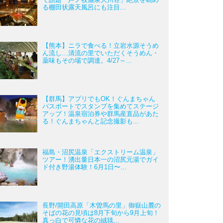
る棚田状露天風呂にも注目...
【熊本】ニラで食べる！立岩水源そうめ
ん流し…清流の里でいただくそうめん・
薬味もその場で調達。4/27～...
【群馬】アプリでもOK！ぐんまちゃん
パスポートでスタンプを集めてステージ
アップ！温泉宿泊券や群馬産直品があた
る！ぐんまちゃんと記念撮影も...
福島・沼尻温泉「エクストリーム温泉」
ツアー！湧出量日本一の沼尻元湯でガイ
ド付き野湯体験！6月1日〜...
長野/開田高原「木曽馬の里」御嶽山麓の
そばの花の見頃は8月下旬から9月上旬！
真っ白で可憐な花の絨毯...