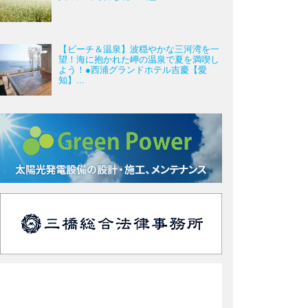
【ビーチ＆温泉】波穏やかな三河湾を一
望！海に抱かれた岬の温泉で夏を満喫し
よう！●西浦グランドホテル吉慶【愛
知】...