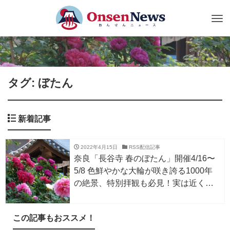
Tog
nav
タグ: ぼたん
新着記事
2022年4月15日
RSS配信記事
奈良「長谷寺 春のぼたん」開催4/16〜
5/8 色鮮やかな大輪が咲き誇る1000年
の絶景、特別拝観も必見！実は近くに
は温泉もある。
この記事もおススメ！