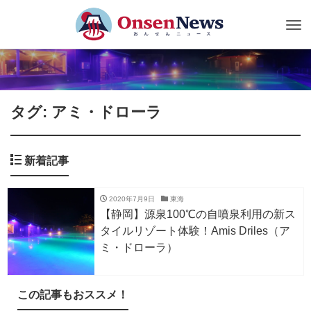
Tog
nav
タグ: アミ・ドローラ
新着記事
2020年7月9日
東海
【静岡】源泉100℃の自噴泉利用の新ス
タイルリゾート体験！Amis Driles（ア
ミ・ドローラ）
この記事もおススメ！