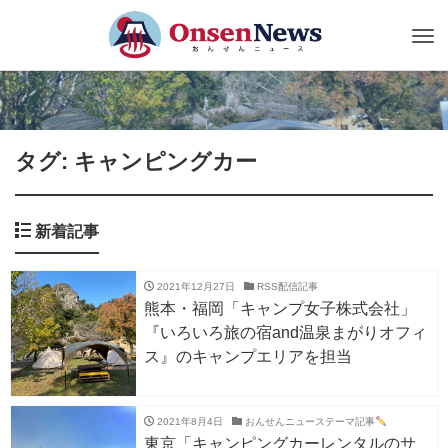
Tog
nav
タグ: キャンピングカー
新着記事
2021年12月27日
RSS配信記事
熊本・福岡「キャンプ女子株式会社」
『いろいろ旅の宿and温泉まがりオフィ
ス』のキャンプエリアを担当
2021年8月4日
おんせんニューステーマ記事
東京「キャンピングカーレンタルのサ