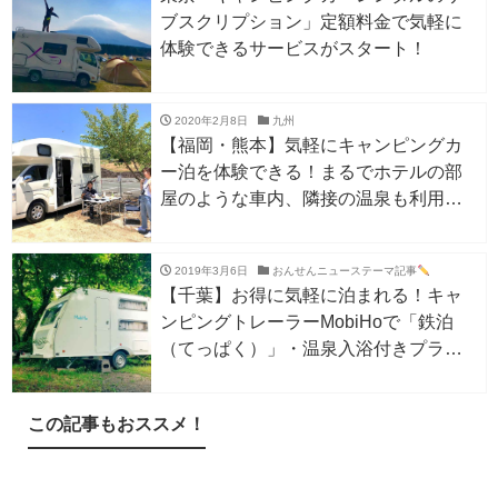
ブスクリプション」定額料金で気軽に
体験できるサービスがスタート！
2020年2月8日
九州
【福岡・熊本】気軽にキャンピングカ
ー泊を体験できる！まるでホテルの部
屋のような車内、隣接の温泉も利用で
きる
2019年3月6日
おんせんニューステーマ記事
【千葉】お得に気軽に泊まれる！キャ
ンピングトレーラーMobiHoで「鉄泊
（てっぱく）」・温泉入浴付きプラン
登場！
この記事もおススメ！