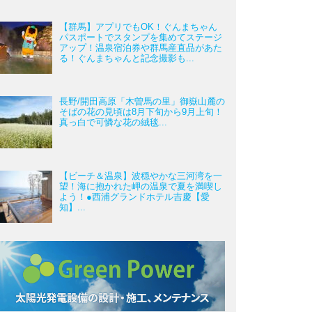
【群馬】アプリでもOK！ぐんまちゃん
パスポートでスタンプを集めてステージ
アップ！温泉宿泊券や群馬産直品があた
る！ぐんまちゃんと記念撮影も...
長野/開田高原「木曽馬の里」御嶽山麓の
そばの花の見頃は8月下旬から9月上旬！
真っ白で可憐な花の絨毯...
【ビーチ＆温泉】波穏やかな三河湾を一
望！海に抱かれた岬の温泉で夏を満喫し
よう！●西浦グランドホテル吉慶【愛
知】...