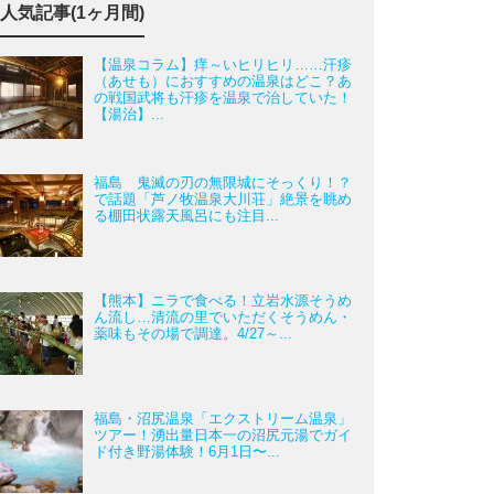
人気記事(1ヶ月間)
【温泉コラム】痒～いヒリヒリ……汗疹
（あせも）におすすめの温泉はどこ？あ
の戦国武将も汗疹を温泉で治していた！
【湯治】...
福島 鬼滅の刃の無限城にそっくり！？
で話題「芦ノ牧温泉大川荘」絶景を眺め
る棚田状露天風呂にも注目...
【熊本】ニラで食べる！立岩水源そうめ
ん流し…清流の里でいただくそうめん・
薬味もその場で調達。4/27～...
福島・沼尻温泉「エクストリーム温泉」
ツアー！湧出量日本一の沼尻元湯でガイ
ド付き野湯体験！6月1日〜...