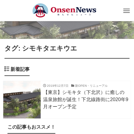
Tog
nav
タグ: シモキタエキウエ
新着記事
2019年12月7日
新OPEN・リニューアル
【東京】シモキタ（下北沢）に癒しの
温泉旅館が誕生！下北線路街に2020年9
月オープン予定
この記事もおススメ！