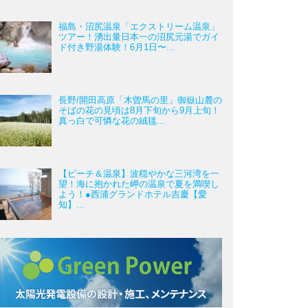
福島・沼尻温泉「エクストリーム温泉」
ツアー！湧出量日本一の沼尻元湯でガイ
ド付き野湯体験！6月1日〜...
長野/開田高原「木曽馬の里」御嶽山麓の
そばの花の見頃は8月下旬から9月上旬！
真っ白で可憐な花の絨毯...
【ビーチ＆温泉】波穏やかな三河湾を一
望！海に抱かれた岬の温泉で夏を満喫し
よう！●西浦グランドホテル吉慶【愛
知】...