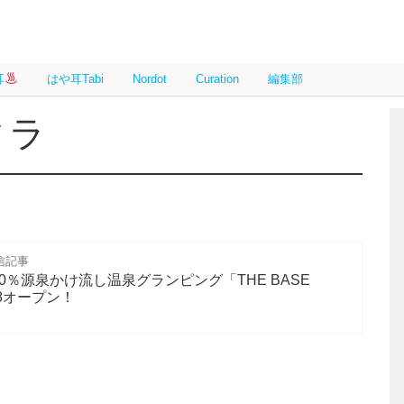
耳
はや耳Tabi
Nordot
Curation
編集部
ィラ
信記事
0％源泉かけ流し温泉グランピング「THE BASE
18オープン！