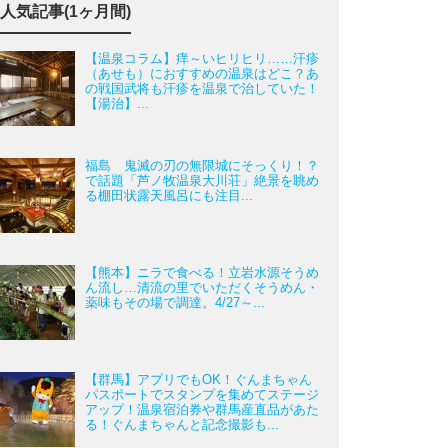
人気記事(1ヶ月間)
【温泉コラム】痒～いヒリヒリ……汗疹
（あせも）におすすめの温泉はどこ？あ
の戦国武将も汗疹を温泉で治していた！
【湯治】...
福島 鬼滅の刃の無限城にそっくり！？
で話題「芦ノ牧温泉大川荘」絶景を眺め
る棚田状露天風呂にも注目...
【熊本】ニラで食べる！立岩水源そうめ
ん流し…清流の里でいただくそうめん・
薬味もその場で調達。4/27～...
【群馬】アプリでもOK！ぐんまちゃん
パスポートでスタンプを集めてステージ
アップ！温泉宿泊券や群馬産直品があた
る！ぐんまちゃんと記念撮影も...