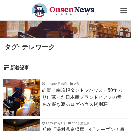
Tog
nav
タグ: テレワーク
新着記事
2023年5月16日
東海
静岡「南箱根タントンハウス」50年ぶ
りに蘇った日本産グランドピアノの音
色が響き渡るログハウス貸別荘
2023年5月9日
RSS配信記事
兵庫「湯村温泉緑屋」4月オープン！源