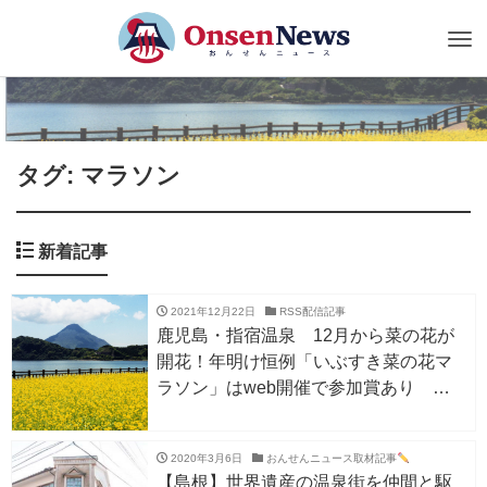
Tog
nav
タグ: マラソン
新着記事
2021年12月22日
RSS配信記事
鹿児島・指宿温泉 12月から菜の花が
開花！年明け恒例「いぶすき菜の花マ
ラソン」はweb開催で参加賞あり
1/9〜
2020年3月6日
おんせんニュース取材記事
【島根】世界遺産の温泉街を仲間と駆