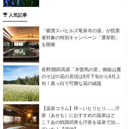
誇る！石垣やめがね橋など古い街並み
も 5/19～6/3
人気記事
「横濱スパヒルズ竜泉寺の湯」が投票
者対象の特別キャンペーン「選挙割」
を開催
長野/開田高原「木曽馬の里」御嶽山麓
のそばの花の見頃は8月下旬から9月上
旬！真っ白で可憐な花の絨毯
【温泉コラム】痒～いヒリヒリ……汗
疹（あせも）におすすめの温泉はど
こ？あの戦国武将も汗疹を温泉で治し