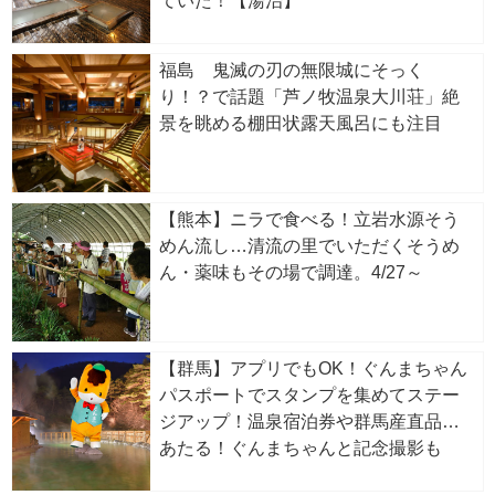
ていた！【湯治】
福島 鬼滅の刃の無限城にそっく
り！？で話題「芦ノ牧温泉大川荘」絶
景を眺める棚田状露天風呂にも注目
【熊本】ニラで食べる！立岩水源そう
めん流し…清流の里でいただくそうめ
ん・薬味もその場で調達。4/27～
【群馬】アプリでもOK！ぐんまちゃん
パスポートでスタンプを集めてステー
ジアップ！温泉宿泊券や群馬産直品が
あたる！ぐんまちゃんと記念撮影も