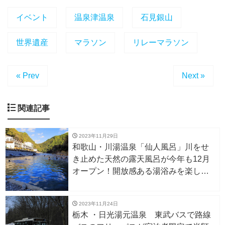
イベント
温泉津温泉
石見銀山
世界遺産
マラソン
リレーマラソン
« Prev
Next »
関連記事
2023年11月29日
和歌山・川湯温泉「仙人風呂」川をせ
き止めた天然の露天風呂が今年も12月
オープン！開放感ある湯浴みを楽しも
う
2023年11月24日
栃木 ・日光湯元温泉 東武バスで路線