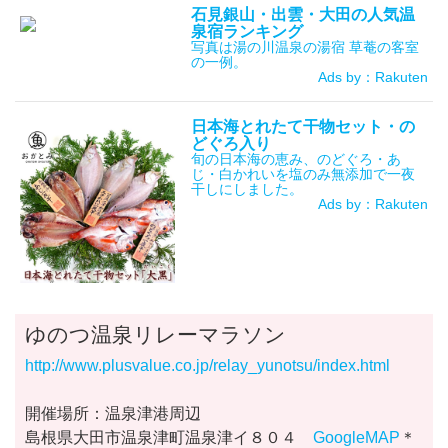
石見銀山・出雲・大田の人気温
泉宿ランキング
写真は湯の川温泉の湯宿 草菴の客室
の一例。
Ads by：Rakuten
日本海とれたて干物セット・の
どぐろ入り
旬の日本海の恵み、のどぐろ・あ
じ・白かれいを塩のみ無添加で一夜
干しにしました。
Ads by：Rakuten
ゆのつ温泉リレーマラソン
http://www.plusvalue.co.jp/relay_yunotsu/index.html
開催場所：温泉津港周辺
島根県大田市温泉津町温泉津イ８０４
GoogleMAP
＊