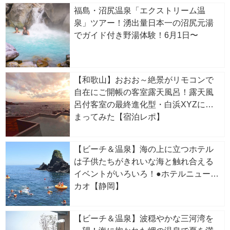
福島・沼尻温泉「エクストリーム温
泉」ツアー！湧出量日本一の沼尻元湯
でガイド付き野湯体験！6月1日〜
【和歌山】おおお～絶景がリモコンで
自在にご開帳の客室露天風呂！露天風
呂付客室の最終進化型・白浜XYZに泊
まってみた【宿泊レポ】
【ビーチ＆温泉】海の上に立つホテル
は子供たちがきれいな海と触れ合える
イベントがいろいろ！●ホテルニューア
カオ【静岡】
【ビーチ＆温泉】波穏やかな三河湾を