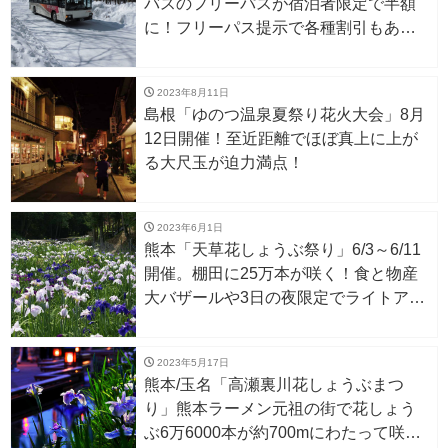
バスのフリーパスが宿泊者限定で半額
に！フリーパス提示で各種割引もあ
り。
2023年8月11日
島根「ゆのつ温泉夏祭り花火大会」8月
12日開催！至近距離でほぼ真上に上が
る大尺玉が迫力満点！
2023年6月1日
熊本「天草花しょうぶ祭り」6/3～6/11
開催。棚田に25万本が咲く！食と物産
大バザールや3日の夜限定でライトアッ
プも！
2023年5月17日
熊本/玉名「高瀬裏川花しょうぶまつ
り」熊本ラーメン元祖の街で花しょう
ぶ6万6000本が約700mにわたって咲き