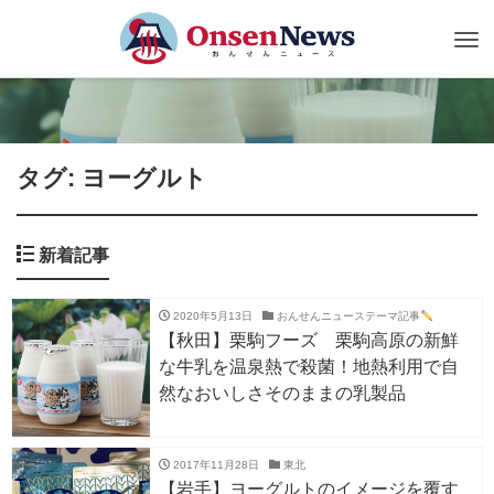
Tog
nav
タグ: ヨーグルト
新着記事
2020年5月13日
おんせんニューステーマ記事
【秋田】栗駒フーズ 栗駒高原の新鮮
な牛乳を温泉熱で殺菌！地熱利用で自
然なおいしさそのままの乳製品
2017年11月28日
東北
【岩手】ヨーグルトのイメージを覆す