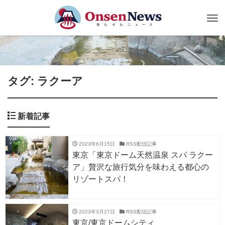
Tog
nav
タグ: ラクーア
新着記事
2023年6月15日
RSS配信記事
東京「東京ドーム天然温泉 スパ ラクー
ア」贅沢な旅行気分を味わえる都心の
リゾートスパ！
2023年3月27日
RSS配信記事
東京/東京ドームシティ