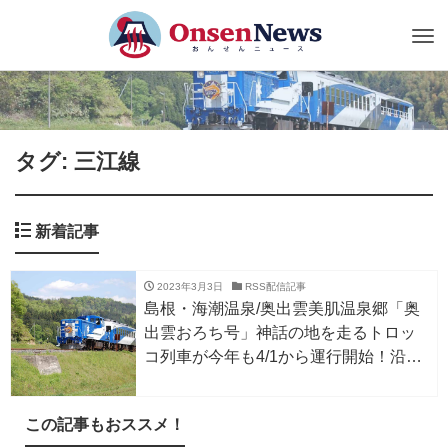
Tog
nav
タグ: 三江線
新着記事
2023年3月3日
RSS配信記事
島根・海潮温泉/奥出雲美肌温泉郷「奥
出雲おろち号」神話の地を走るトロッ
コ列車が今年も4/1から運行開始！沿線
には温泉多数
この記事もおススメ！