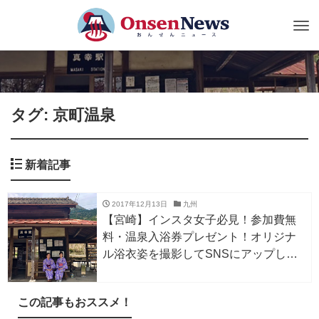
Tog
nav
タグ: 京町温泉
新着記事
2017年12月13日
九州
【宮崎】インスタ女子必見！参加費無
料・温泉入浴券プレゼント！オリジナ
ル浴衣姿を撮影してSNSにアップして
ね 「ゆかたで巡るえびのの街」～2/28
この記事もおススメ！