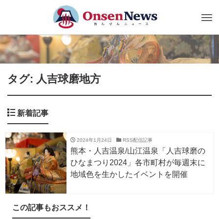
Tog
nav
タグ: 人吉球磨地方
新着記事
2024年1月24日
RSS配信記事
熊本・人吉温泉/山江温泉「人吉球磨の
ひなまつり2024」各市町村が毎週末に
地域色を生かしたイベントを開催
この記事もおススメ！