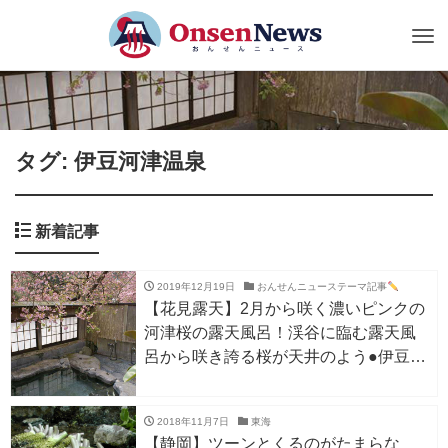
Tog
nav
タグ: 伊豆河津温泉
新着記事
2019年12月19日
おんせんニューステーマ記事
【花見露天】2月から咲く濃いピンクの
河津桜の露天風呂！渓谷に臨む露天風
呂から咲き誇る桜が天井のよう●伊豆河
津温泉 ファミリー＆リゾート川ばた
【静岡】
2018年11月7日
東海
【静岡】ツーンとくるのがたまらな