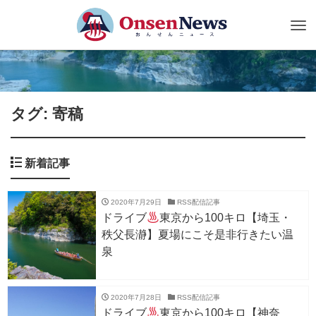
Tog
nav
タグ: 寄稿
新着記事
2020年7月29日
RSS配信記事
ドライブ
東京から100キロ【埼玉・
秩父長瀞】夏場にこそ是非行きたい温
泉
2020年7月28日
RSS配信記事
ドライブ
東京から100キロ【神奈