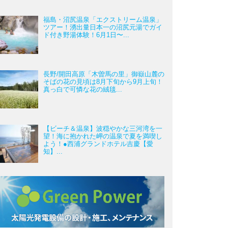
福島・沼尻温泉「エクストリーム温泉」
ツアー！湧出量日本一の沼尻元湯でガイ
ド付き野湯体験！6月1日〜...
長野/開田高原「木曽馬の里」御嶽山麓の
そばの花の見頃は8月下旬から9月上旬！
真っ白で可憐な花の絨毯...
【ビーチ＆温泉】波穏やかな三河湾を一
望！海に抱かれた岬の温泉で夏を満喫し
よう！●西浦グランドホテル吉慶【愛
知】...