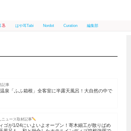
耳
はや耳Tabi
Nordot
Curation
編集部
信記事
羅温泉「ふふ箱根」全客室に半露天風呂！大自然の中で
んニュース取材記事
ィゴが1/24にいよいよオープン！寄木細工が散りばめ
天風呂も。和と融合したホテルインディゴ箱根強羅で