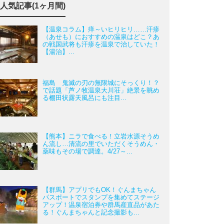
人気記事(1ヶ月間)
【温泉コラム】痒～いヒリヒリ……汗疹
（あせも）におすすめの温泉はどこ？あ
の戦国武将も汗疹を温泉で治していた！
【湯治】...
福島 鬼滅の刃の無限城にそっくり！？
で話題「芦ノ牧温泉大川荘」絶景を眺め
る棚田状露天風呂にも注目...
【熊本】ニラで食べる！立岩水源そうめ
ん流し…清流の里でいただくそうめん・
薬味もその場で調達。4/27～...
【群馬】アプリでもOK！ぐんまちゃん
パスポートでスタンプを集めてステージ
アップ！温泉宿泊券や群馬産直品があた
る！ぐんまちゃんと記念撮影も...