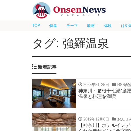
TOP
特集
テーマ
取材
体験
はや
タグ: 強羅温泉
新着記事
2023年8月25日
RSS配
神奈川・箱根十七湯/強
温泉と料理を満喫
2019年12月8日
おんせ
【神奈川】ホテルインデ
られたデザインに全室露