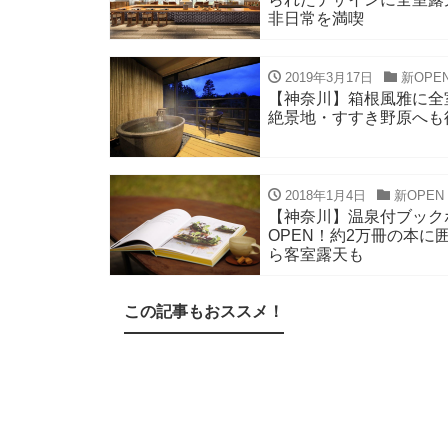
非日常を満喫
2019年3月17日
新OPE
【神奈川】箱根風雅に全室
絶景地・すすき野原へも
2018年1月4日
新OPE
【神奈川】温泉付ブック
OPEN！約2万冊の本
ら客室露天も
この記事もおススメ！