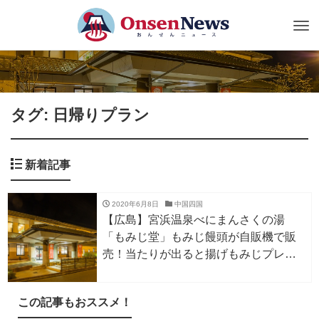
Tog
nav
タグ: 日帰りプラン
新着記事
2020年6月8日
中国四国
【広島】宮浜温泉べにまんさくの湯
「もみじ堂」もみじ饅頭が自販機で販
売！当たりが出ると揚げもみじプレゼ
ント
この記事もおススメ！