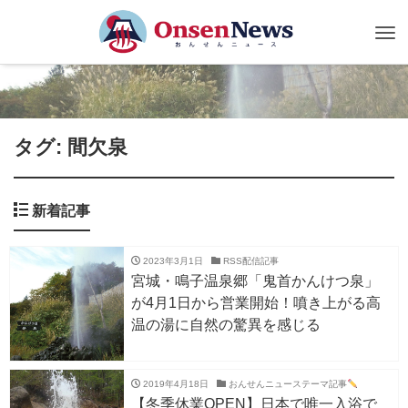
Tog
nav
タグ: 間欠泉
新着記事
2023年3月1日
RSS配信記事
宮城・鳴子温泉郷「鬼首かんけつ泉」
が4月1日から営業開始！噴き上がる高
温の湯に自然の驚異を感じる
2019年4月18日
おんせんニューステーマ記事
【冬季休業OPEN】日本で唯一入浴で