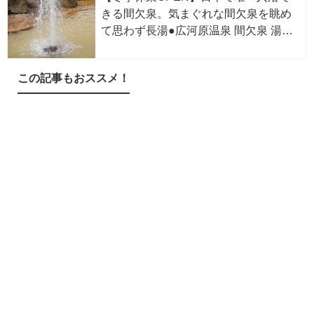
きる間欠泉。気まぐれな間欠泉を眺め
て思わず長湯●広河原温泉 間欠泉 湯の
華【山形】※現在、休業中
この記事もおススメ！