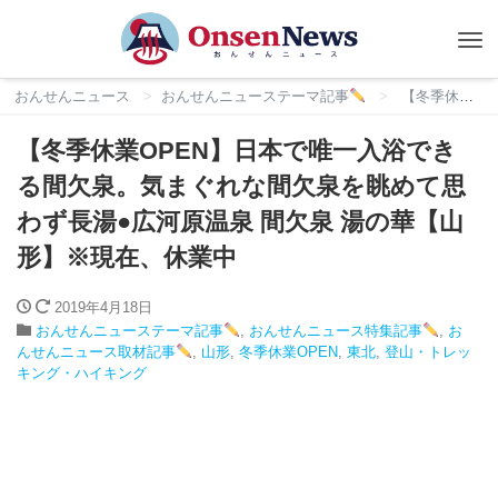
Tog
nav
おんせんニュース
おんせんニューステーマ記事
【冬季休業OPEN】日本で唯一入浴できる間欠泉。気まぐれな間欠泉を眺めて思わず長湯●広河原温泉 間欠泉 湯の華【山形】※現在、休業中
【冬季休業OPEN】日本で唯一入浴でき
る間欠泉。気まぐれな間欠泉を眺めて思
わず長湯●広河原温泉 間欠泉 湯の華【山
形】※現在、休業中
2019年4月18日
おんせんニューステーマ記事
,
おんせんニュース特集記事
,
お
んせんニュース取材記事
,
山形
,
冬季休業OPEN
,
東北
,
登山・トレッ
キング・ハイキング