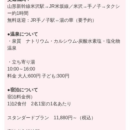
山形新幹線米沢駅→JR米坂線／米沢→手ノ子→タクシ
ー約1時間
無料送迎：JR手ノ子駅⇔湯の華（要予約）
●温泉について
・泉質 ナトリウム・カルシウム-炭酸水素塩・塩化物
温泉
・立ち寄り湯
10:00～16:00
料金 大人:600円 子ども:300円
●宿泊について
宿泊料金例）
1泊2食付 2名1室の1名あたり
スタンダードプラン 11,880円～（税込）