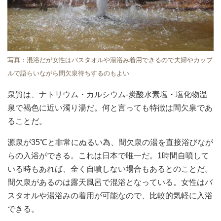
写真：混浴だが女性はバスタオルや湯浴み着用できるので夫婦やカップ
ルで語らいながら間欠泉待ちするのもよい
泉質は、ナトリウム・カルシウム-炭酸水素塩・塩化物温
泉で褐色に近い濁り湯だ。何と言っても特徴は間欠泉であ
ることだ。
源泉が35℃と非常にぬるい為、間欠泉の湯を直接浴びなが
らの入浴ができる。これは日本で唯一だ。1時間自噴して
いる時もあれば、全く自噴しない場合もあるとのことだ。
間欠泉があるのは露天風呂で混浴となっている。女性はバ
スタオルや湯浴みの着用が可能なので、比較的気軽に入浴
できる。