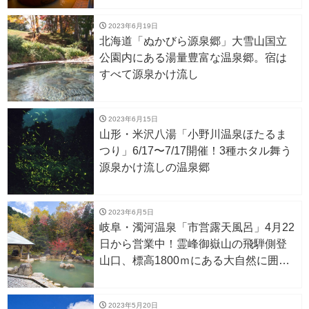
2023年6月19日
北海道「ぬかびら源泉郷」大雪山国立
公園内にある湯量豊富な温泉郷。宿は
すべて源泉かけ流し
2023年6月15日
山形・米沢八湯「小野川温泉ほたるま
つり」6/17〜7/17開催！3種ホタル舞う
源泉かけ流しの温泉郷
2023年6月5日
岐阜・濁河温泉「市営露天風呂」4月22
日から営業中！霊峰御嶽山の飛騨側登
山口、標高1800ｍにある大自然に囲ま
れた露天
2023年5月20日