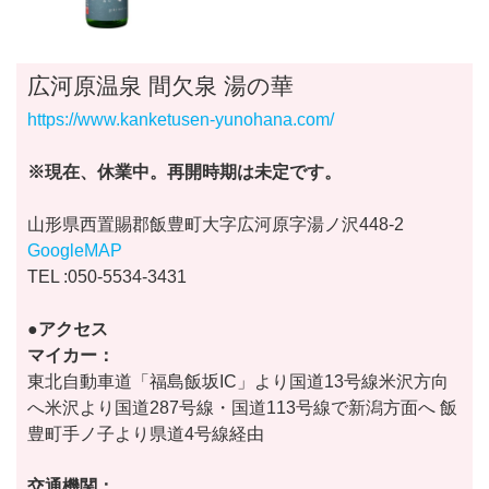
広河原温泉 間欠泉 湯の華
https://www.kanketusen-yunohana.com/
※現在、休業中。再開時期は未定です。
山形県西置賜郡飯豊町大字広河原字湯ノ沢448-2
GoogleMAP
TEL :050-5534-3431
●アクセス
マイカー：
東北自動車道「福島飯坂IC」より国道13号線米沢方向
へ米沢より国道287号線・国道113号線で新潟方面へ 飯
豊町手ノ子より県道4号線経由
交通機関：