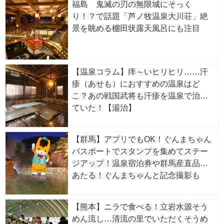
福島 鬼滅の刃の無限城にそっく
り！？で話題「芦ノ牧温泉大川荘」絶
景を眺める棚田状露天風呂にも注目
【温泉コラム】痒～いヒリヒリ……汗
疹（あせも）におすすめの温泉はど
こ？あの戦国武将も汗疹を温泉で治し
ていた！【湯治】
【群馬】アプリでもOK！ぐんまちゃん
パスポートでスタンプを集めてステー
ジアップ！温泉宿泊券や群馬産直品が
あたる！ぐんまちゃんと記念撮影も
【熊本】ニラで食べる！立岩水源そう
めん流し…清流の里でいただくそうめ