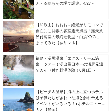
ん・薬味もその場で調達。4/27～
【和歌山】おおお～絶景がリモコンで
自在にご開帳の客室露天風呂！露天風
呂付客室の最終進化型・白浜XYZに泊
まってみた【宿泊レポ】
福島・沼尻温泉「エクストリーム温
泉」ツアー！湧出量日本一の沼尻元湯
でガイド付き野湯体験！6月1日〜
【ビーチ＆温泉】海の上に立つホテル
は子供たちがきれいな海と触れ合える
イベントがいろいろ！●ホテルニューア
カオ【静岡】