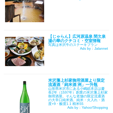
【じゃらん】広河原温泉 間欠泉
湯の華のクチコミ・空室情報
写真は米沢牛のステーキプラン
Ads by：Jalannet
米沢藩上杉家御用酒屋より限定
流通酒「純米酒 洌」一升瓶
山形県米沢市にある小嶋総本店は慶
長2年（1597年）創業の米沢藩上杉家
御用酒屋。そんな老舗の限定流通酒
の大辛口純米酒。純米・火入れ・酒
度+9・酸度1.1 精米55
Ads by：Yahoo!Shopping