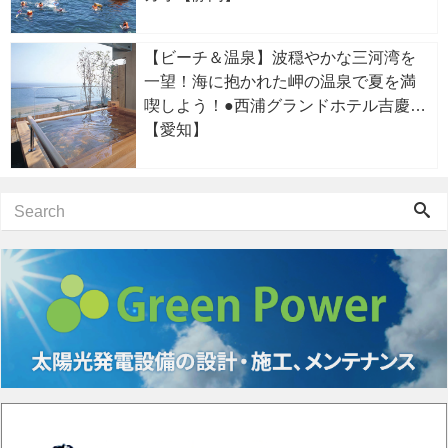
【ビーチ＆温泉】波穏やかな三河湾を
一望！海に抱かれた岬の温泉で夏を満
喫しよう！●西浦グランドホテル吉慶
【愛知】