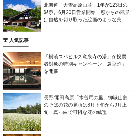
北海道「大雪高原山荘」1年が123日の
温泉。6月20日営業開始！窓からの風景
は自然を切り取った絵画のような美し
さ
人気記事
「横濱スパヒルズ竜泉寺の湯」が投票
者対象の特別キャンペーン「選挙割」
を開催
長野/開田高原「木曽馬の里」御嶽山麓
のそばの花の見頃は8月下旬から9月上
旬！真っ白で可憐な花の絨毯