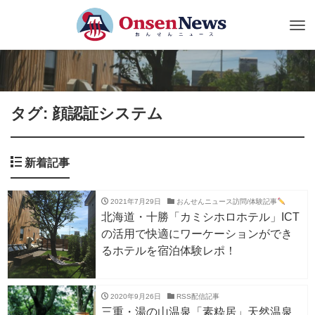
Tog
nav
タグ: 顔認証システム
新着記事
2021年7月29日
おんせんニュース訪問/体験記事
北海道・十勝「カミシホロホテル」ICT
の活用で快適にワーケーションができ
るホテルを宿泊体験レポ！
2020年9月26日
RSS配信記事
三重・湯の山温泉「素粋居」天然温泉