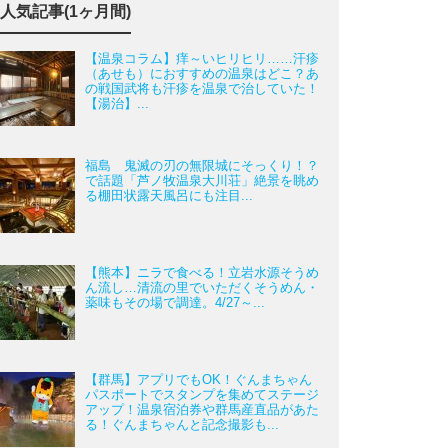
人気記事(1ヶ月間)
【温泉コラム】痒～いヒリヒリ……汗疹
（あせも）におすすめの温泉はどこ？あ
の戦国武将も汗疹を温泉で治していた！
【湯治】...
福島 鬼滅の刃の無限城にそっくり！？
で話題「芦ノ牧温泉大川荘」絶景を眺め
る棚田状露天風呂にも注目...
【熊本】ニラで食べる！立岩水源そうめ
ん流し…清流の里でいただくそうめん・
薬味もその場で調達。4/27～...
【群馬】アプリでもOK！ぐんまちゃん
パスポートでスタンプを集めてステージ
アップ！温泉宿泊券や群馬産直品があた
る！ぐんまちゃんと記念撮影も...