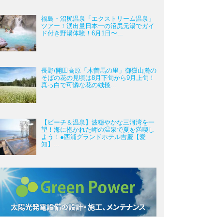
福島・沼尻温泉「エクストリーム温泉」
ツアー！湧出量日本一の沼尻元湯でガイ
ド付き野湯体験！6月1日〜...
長野/開田高原「木曽馬の里」御嶽山麓の
そばの花の見頃は8月下旬から9月上旬！
真っ白で可憐な花の絨毯...
【ビーチ＆温泉】波穏やかな三河湾を一
望！海に抱かれた岬の温泉で夏を満喫し
よう！●西浦グランドホテル吉慶【愛
知】...