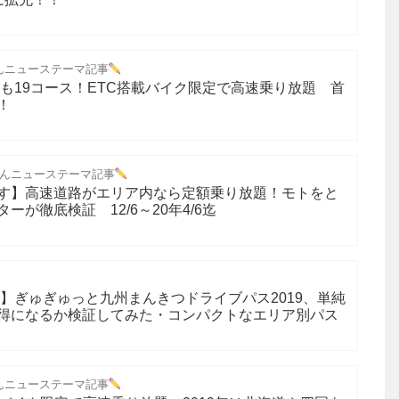
んニューステーマ記事
年も19コース！ETC搭載バイク限定で高速乗り放題 首
！
んニューステーマ記事
す】高速道路がエリア内なら定額乗り放題！モトをと
が徹底検証 12/6～20年4/6迄
9】ぎゅぎゅっと九州まんきつドライブパス2019、単純
得になるか検証してみた・コンパクトなエリア別パス
んニューステーマ記事