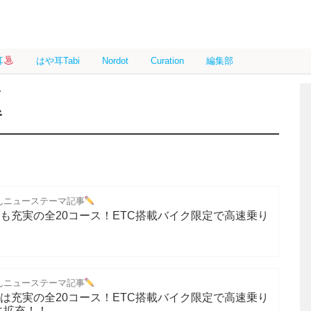
耳
はや耳Tabi
Nordot
Curation
編集部
題
んニューステーマ記事
年も充実の全20コース！ETC搭載バイク限定で高速乗り
んニューステーマ記事
年は充実の全20コース！ETC搭載バイク限定で高速乗り
に拡充！！