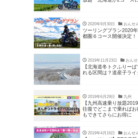
2020年9月30日
おんせ
ツーリングプラン2020
都圏６コース開催決定！
2019年11月23日
おんせ
【北海道冬トクふりーぱ
れる区間は？道産子ライター
2019年6月29日
九州
【九州高速乗り放題201
往復でどこまで乗ればお
もできてさらにお得に
2019年4月16日
おんせ