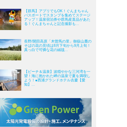
【群馬】アプリでもOK！ぐんまちゃん
パスポートでスタンプを集めてステージ
アップ！温泉宿泊券や群馬産直品があた
る！ぐんまちゃんと記念撮影も...
長野/開田高原「木曽馬の里」御嶽山麓の
そばの花の見頃は8月下旬から9月上旬！
真っ白で可憐な花の絨毯...
【ビーチ＆温泉】波穏やかな三河湾を一
望！海に抱かれた岬の温泉で夏を満喫し
よう！●西浦グランドホテル吉慶【愛
知】...