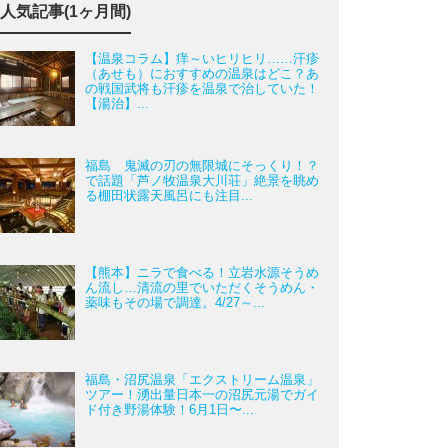
人気記事(1ヶ月間)
【温泉コラム】痒～いヒリヒリ……汗疹
（あせも）におすすめの温泉はどこ？あ
の戦国武将も汗疹を温泉で治していた！
【湯治】...
福島 鬼滅の刃の無限城にそっくり！？
で話題「芦ノ牧温泉大川荘」絶景を眺め
る棚田状露天風呂にも注目...
【熊本】ニラで食べる！立岩水源そうめ
ん流し…清流の里でいただくそうめん・
薬味もその場で調達。4/27～...
福島・沼尻温泉「エクストリーム温泉」
ツアー！湧出量日本一の沼尻元湯でガイ
ド付き野湯体験！6月1日〜...