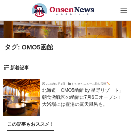
Tog
nav
タグ: OMO5函館
新着記事
2024年3月1日
おんせんニュース取材記事
北海道「OMO5函館 by 星野リゾート」
朝食激戦区の函館に7月6日オープン！
大浴場には壺湯の露天風呂も。
この記事もおススメ！