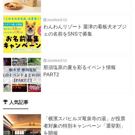
2026年8月7日
わんわんリゾート 粟津の看板犬オブジ
ェの名前をSNSで募集
2026年8月7日
那須塩原の夏を彩るイベント情報
PART2
人気記事
「横濱スパヒルズ竜泉寺の湯」が投票
者対象の特別キャンペーン「選挙割」
を開催