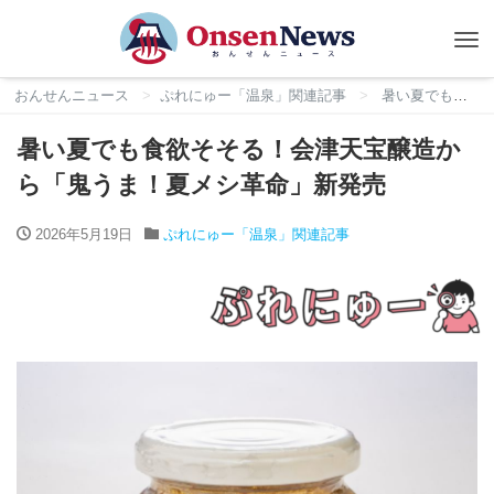
Tog
nav
おんせんニュース
ぷれにゅー「温泉」関連記事
暑い夏でも食欲そそる！会津天宝醸造から「鬼うま！夏メシ革命」新発売
暑い夏でも食欲そそる！会津天宝醸造か
ら「鬼うま！夏メシ革命」新発売
2026年5月19日
ぷれにゅー「温泉」関連記事