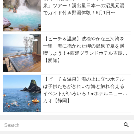
泉」ツアー！湧出量日本一の沼尻元湯
でガイド付き野湯体験！6月1日〜
【ビーチ＆温泉】波穏やかな三河湾を
一望！海に抱かれた岬の温泉で夏を満
喫しよう！●西浦グランドホテル吉慶
【愛知】
【ビーチ＆温泉】海の上に立つホテル
は子供たちがきれいな海と触れ合える
イベントがいろいろ！●ホテルニューア
カオ【静岡】