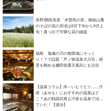
長野/開田高原「木曽馬の里」御嶽山麓
のそばの花の見頃は8月下旬から9月上
旬！真っ白で可憐な花の絨毯
福島 鬼滅の刃の無限城にそっく
り！？で話題「芦ノ牧温泉大川荘」絶
景を眺める棚田状露天風呂にも注目
【温泉コラム】痒～いヒリヒリ……汗
疹（あせも）におすすめの温泉はど
こ？あの戦国武将も汗疹を温泉で治し
ていた！【湯治】