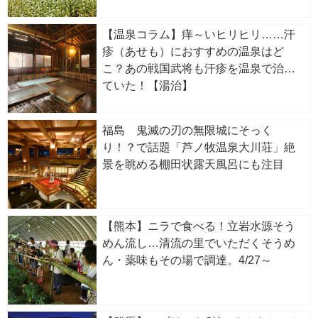
【温泉コラム】痒～いヒリヒリ……汗
疹（あせも）におすすめの温泉はど
こ？あの戦国武将も汗疹を温泉で治し
ていた！【湯治】
福島 鬼滅の刃の無限城にそっく
り！？で話題「芦ノ牧温泉大川荘」絶
景を眺める棚田状露天風呂にも注目
【熊本】ニラで食べる！立岩水源そう
めん流し…清流の里でいただくそうめ
ん・薬味もその場で調達。4/27～