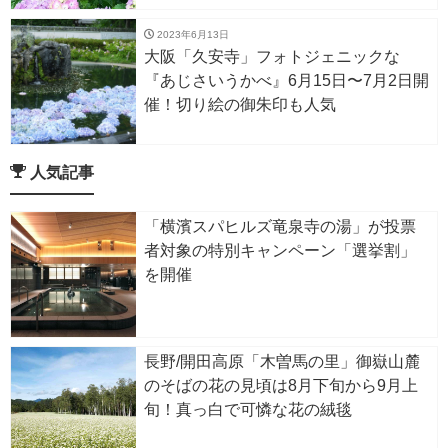
2023年6月13日
大阪「久安寺」フォトジェニックな
『あじさいうかべ』6月15日〜7月2日開
催！切り絵の御朱印も人気
人気記事
「横濱スパヒルズ竜泉寺の湯」が投票
者対象の特別キャンペーン「選挙割」
を開催
長野/開田高原「木曽馬の里」御嶽山麓
のそばの花の見頃は8月下旬から9月上
旬！真っ白で可憐な花の絨毯