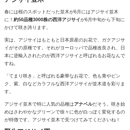
春には桜のスポットだった並木が6月にはアジサイ並木
に！
約50品種3000株の西洋アジサイ
が6月中旬から下旬に
かけて咲き誇ります。
実は、アジサイはもともと日本原産のお花で、ガクアジサ
イがその原種です。それがヨーロッパで品種改良され、日
本に逆輸入されたのが西洋アジサイと呼ばれるお花なんで
すね。
「てまり咲き」と呼ばれる豪華なお花で、色も青やピン
ク、紫、白などカラフルな西洋アジサイが並木道を彩りま
す。
アジサイ並木で特に人気の品種は
アナベル
だそう。咲き始
めはさわやかなグリーンで徐々に色が白っぽく変化するの
が特徴です。アジサイ並木で見つけてみてくださいね！