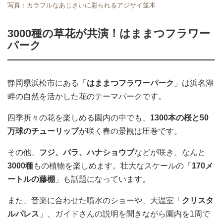
写真：カラフルなあじさいに彩られるアジサイ並木
3000種の草花が共演！はままつフラワー
パーク
静岡県浜松市にある「
はままつフラワーパーク
」は浜名湖
畔の自然を活かした花のテーマパークです。
四季折々の花を楽しめる園内の中でも、
1300本の桜と50
万球のチューリップ
が咲く春の景観は圧巻です。
その他、
フジ、バラ、ハナショウブ
などが咲き、なんと
3000種
もの植物を楽しめます。壮大なスケールの「
170メ
ートルの藤棚
」も話題になっています。
また、音楽に合わせた噴水のショーや、大温室「
クリスタ
ルパレス
」、ガイドさんの説明を聞きながら園内を1周で