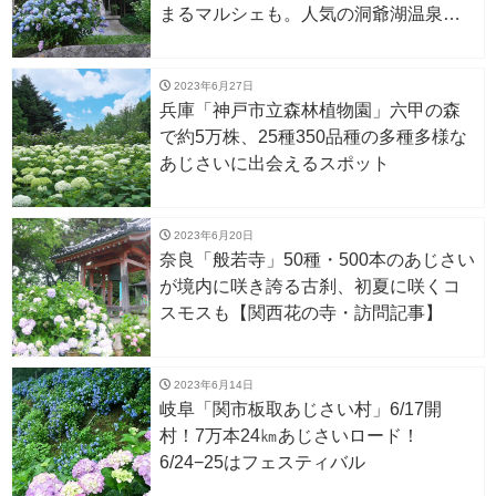
まるマルシェも。人気の洞爺湖温泉ま
では車で約15分。
2023年6月27日
兵庫「神戸市立森林植物園」六甲の森
で約5万株、25種350品種の多種多様な
あじさいに出会えるスポット
2023年6月20日
奈良「般若寺」50種・500本のあじさい
が境内に咲き誇る古刹、初夏に咲くコ
スモスも【関西花の寺・訪問記事】
2023年6月14日
岐阜「関市板取あじさい村」6/17開
村！7万本24㎞あじさいロード！
6/24−25はフェスティバル