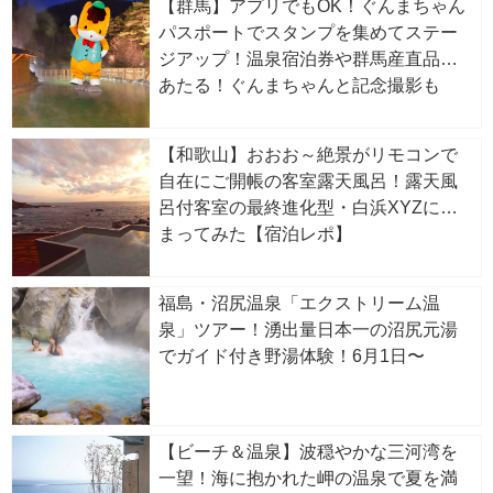
【群馬】アプリでもOK！ぐんまちゃん
パスポートでスタンプを集めてステー
ジアップ！温泉宿泊券や群馬産直品が
あたる！ぐんまちゃんと記念撮影も
【和歌山】おおお～絶景がリモコンで
自在にご開帳の客室露天風呂！露天風
呂付客室の最終進化型・白浜XYZに泊
まってみた【宿泊レポ】
福島・沼尻温泉「エクストリーム温
泉」ツアー！湧出量日本一の沼尻元湯
でガイド付き野湯体験！6月1日〜
【ビーチ＆温泉】波穏やかな三河湾を
一望！海に抱かれた岬の温泉で夏を満