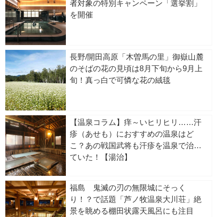
者対象の特別キャンペーン「選挙割」
を開催
長野/開田高原「木曽馬の里」御嶽山麓
のそばの花の見頃は8月下旬から9月上
旬！真っ白で可憐な花の絨毯
【温泉コラム】痒～いヒリヒリ……汗
疹（あせも）におすすめの温泉はど
こ？あの戦国武将も汗疹を温泉で治し
ていた！【湯治】
福島 鬼滅の刃の無限城にそっく
り！？で話題「芦ノ牧温泉大川荘」絶
景を眺める棚田状露天風呂にも注目