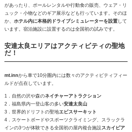
があったり、ポールレンタルや行動食の販売、ウェア・リ
ュック・小物などのギア展示なども行っています。そのほ
か、
ホテル内に本格的ドライブシミュレーターを設置
して
います。宿泊施設に設置するのは全国初の試みです。
安達太良エリアはアクティビティの聖地
だ！
mt.inn
から車で10分圏内には数々のアクティビティフィー
ルドが点在しています。
1．自然の沢や森の
ネイチャーアトラクション
2．福島県内一登山客の多い
安達太良山
3．世界的ドリフトの聖地
エビスサーキット
4．スケートボードやスポーツクライミング、スラックラ
インの3つが体験できる全国初の屋内複合施設
スカイピア