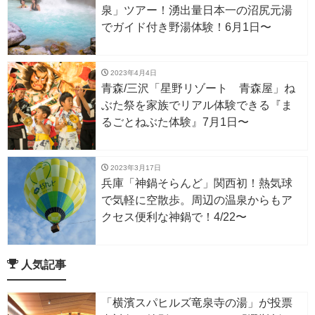
泉」ツアー！湧出量日本一の沼尻元湯
でガイド付き野湯体験！6月1日〜
2023年4月4日
青森/三沢「星野リゾート 青森屋」ね
ぶた祭を家族でリアル体験できる『ま
るごとねぶた体験』7月1日〜
2023年3月17日
兵庫「神鍋そらんど」関西初！熱気球
で気軽に空散歩。周辺の温泉からもア
クセス便利な神鍋で！4/22〜
人気記事
「横濱スパヒルズ竜泉寺の湯」が投票