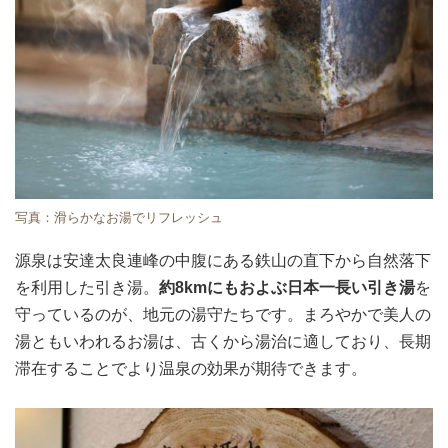
写真：滑らかなお湯でリフレッシュ
源泉は安達太良連峰の中腹にある鉄山の直下から自然落下
を利用した引き湯。
約8kmにもおよぶ日本一長い引き湯
を
守っているのが、地元の湯守たちです。まろやかで美人の
湯ともいわれるお湯は、古くから湯治に適しており、長期
滞在することでより温泉の効果が期待できます。