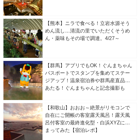
【熊本】ニラで食べる！立岩水源そう
めん流し…清流の里でいただくそうめ
ん・薬味もその場で調達。4/27～
【群馬】アプリでもOK！ぐんまちゃん
パスポートでスタンプを集めてステー
ジアップ！温泉宿泊券や群馬産直品が
あたる！ぐんまちゃんと記念撮影も
【和歌山】おおお～絶景がリモコンで
自在にご開帳の客室露天風呂！露天風
呂付客室の最終進化型・白浜XYZに泊
まってみた【宿泊レポ】