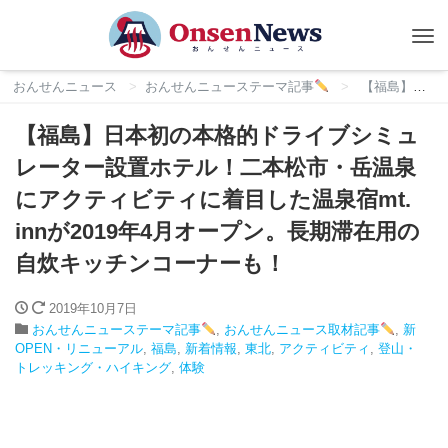
Tog
nav
おんせんニュース
おんせんニューステーマ記事
【福島】日本初の本格的ドライブシミュレーター設置ホテル！二本松市・岳温泉にアクティビティに着目した温泉宿mt. innが2019年4月オープン。長期滞在用の自炊キッチンコーナーも！
【福島】日本初の本格的ドライブシミュ
レーター設置ホテル！二本松市・岳温泉
にアクティビティに着目した温泉宿mt.
innが2019年4月オープン。長期滞在用の
自炊キッチンコーナーも！
2019年10月7日
おんせんニューステーマ記事
,
おんせんニュース取材記事
,
新
OPEN・リニューアル
,
福島
,
新着情報
,
東北
,
アクティビティ
,
登山・
トレッキング・ハイキング
,
体験