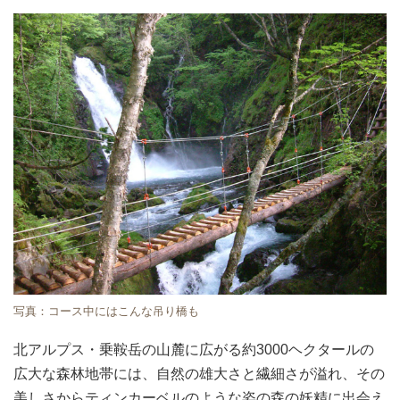
写真：コース中にはこんな吊り橋も
北アルプス・乗鞍岳の山麓に広がる約3000ヘクタールの
広大な森林地帯には、自然の雄大さと繊細さが溢れ、その
美しさからティンカーベルのような姿の森の妖精に出会え