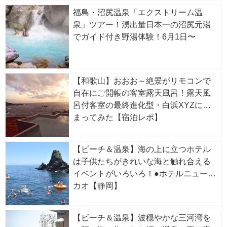
福島・沼尻温泉「エクストリーム温
泉」ツアー！湧出量日本一の沼尻元湯
でガイド付き野湯体験！6月1日〜
【和歌山】おおお～絶景がリモコンで
自在にご開帳の客室露天風呂！露天風
呂付客室の最終進化型・白浜XYZに泊
まってみた【宿泊レポ】
【ビーチ＆温泉】海の上に立つホテル
は子供たちがきれいな海と触れ合える
イベントがいろいろ！●ホテルニューア
カオ【静岡】
【ビーチ＆温泉】波穏やかな三河湾を