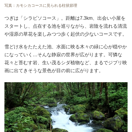
写真：カモシカコースに見られる柱状節理
つぎは「シラビソコース」。距離は7.3km、出会い小屋を
スタートし、点在する池を巡りながら、岩陰を流れる清流
や湿原の草花を楽しみつつ歩く起伏の少ないコースです。
雪どけ水をたたえた池、水面に映る木々の緑に心が穏やか
になっていく…そんな静寂の世界が広がります。可憐な
花々と苔むす岩、生い茂るシダ植物など、まるでジブリ映
画に出てきそうな景色が目の前に広がります。