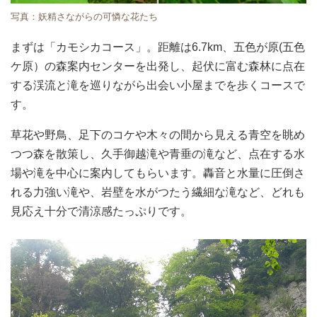
写真：妖精さながらの可憐な花たち
まずは「カモシカコース」。距離は6.7km、五色が原(五色
ケ原）の森案内センターを出発し、起伏に富む森林に点在
する渓流と滝を巡りながら出会い小屋までを歩くコースで
す。
草花や野鳥、足下のコケや木々の間から見える青空を眺め
つつ森を散策し、久手御越滝や青垂の滝など、点在する水
場や滝を中心に案内してもらいます。轟音と水量に圧倒さ
れる力強い滝や、岩壁を水がつたう繊細な滝など、どれも
見応え十分で清涼感たっぷりです。