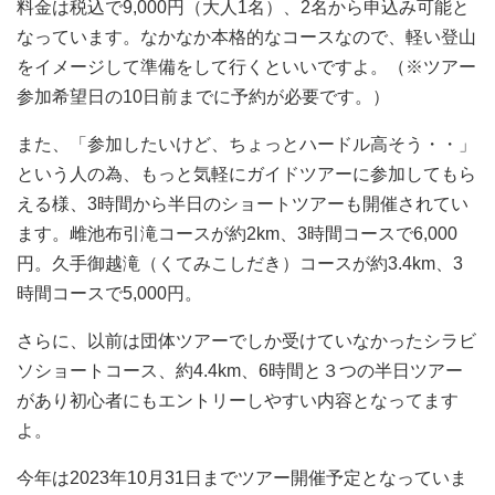
料金は税込で9,000円（大人1名）、2名から申込み可能と
なっています。なかなか本格的なコースなので、軽い登山
をイメージして準備をして行くといいですよ。（※ツアー
参加希望日の10日前までに予約が必要です。）
また、「参加したいけど、ちょっとハードル高そう・・」
という人の為、もっと気軽にガイドツアーに参加してもら
える様、3時間から半日のショートツアーも開催されてい
ます。雌池布引滝コースが約2km、3時間コースで6,000
円。久手御越滝（くてみこしだき）コースが約3.4km、3
時間コースで5,000円。
さらに、以前は団体ツアーでしか受けていなかったシラビ
ソショートコース、約4.4km、6時間と３つの半日ツアー
があり初心者にもエントリーしやすい内容となってます
よ。
今年は2023年10月31日までツアー開催予定となっていま