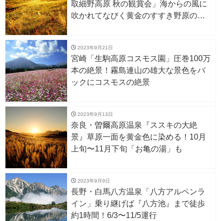
取細野高原 秋の観賞会」海からの風に
吹かれてなびく黄金のすすき野原の絶
景
2023年9月21日
宮崎「生駒高原コスモス園」圧巻100万
本の絶景！霧島連山の雄大な景色をバ
ックにコスモスの絶景
2023年9月13日
奈良・曽爾高原温泉『ススキの大絶
景』草原一面を黄金色に染める！10月
上旬〜11月下旬「お亀の湯」も
2023年9月9日
長野・白馬八方温泉「八方アルペンラ
イン」乗り継げば『八方池』まで徒歩
約1時間！6/3〜11/5運行