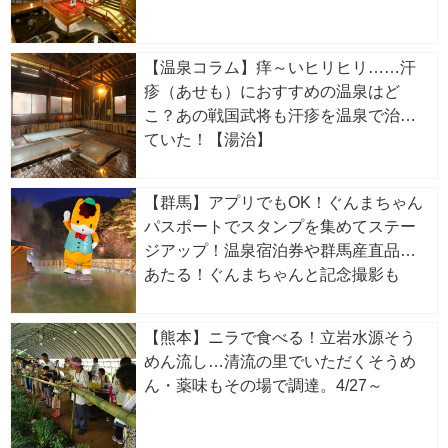
【温泉コラム】痒～いヒリヒリ……汗
疹（あせも）におすすめの温泉はど
こ？あの戦国武将も汗疹を温泉で治し
ていた！【湯治】
【群馬】アプリでもOK！ぐんまちゃん
パスポートでスタンプを集めてステー
ジアップ！温泉宿泊券や群馬産直品が
あたる！ぐんまちゃんと記念撮影も
【熊本】ニラで食べる！立岩水源そう
めん流し…清流の里でいただくそうめ
ん・薬味もその場で調達。4/27～