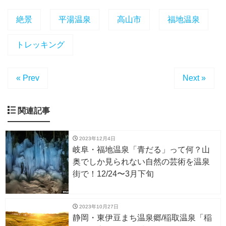
絶景
平湯温泉
高山市
福地温泉
トレッキング
« Prev
Next »
関連記事
2023年12月4日
岐阜・福地温泉「青だる」って何？山
奥でしか見られない自然の芸術を温泉
街で！12/24〜3月下旬
2023年10月27日
静岡・東伊豆まち温泉郷/稲取温泉「稲