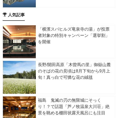
人気記事
「横濱スパヒルズ竜泉寺の湯」が投票
者対象の特別キャンペーン「選挙割」
を開催
長野/開田高原「木曽馬の里」御嶽山麓
のそばの花の見頃は8月下旬から9月上
旬！真っ白で可憐な花の絨毯
福島 鬼滅の刃の無限城にそっく
り！？で話題「芦ノ牧温泉大川荘」絶
景を眺める棚田状露天風呂にも注目