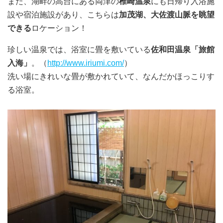
また、湖畔の高台にある両津の
椎崎温泉
にも日帰り入浴施
設や宿泊施設があり、こちらは
加茂湖、大佐渡山脈を眺望
できる
ロケーション！
珍しい温泉では、浴室に畳を敷いている
佐和田温泉「旅館
入海」
。（
http://www.iriumi.com/
）
洗い場にきれいな畳が敷かれていて、なんだかほっこりす
る浴室。