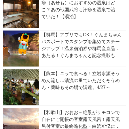
疹（あせも）におすすめの温泉はど
こ？あの戦国武将も汗疹を温泉で治し
ていた！【湯治】
【群馬】アプリでもOK！ぐんまちゃん
パスポートでスタンプを集めてステー
ジアップ！温泉宿泊券や群馬産直品が
あたる！ぐんまちゃんと記念撮影も
【熊本】ニラで食べる！立岩水源そう
めん流し…清流の里でいただくそうめ
ん・薬味もその場で調達。4/27～
【和歌山】おおお～絶景がリモコンで
自在にご開帳の客室露天風呂！露天風
呂付客室の最終進化型・白浜XYZに泊