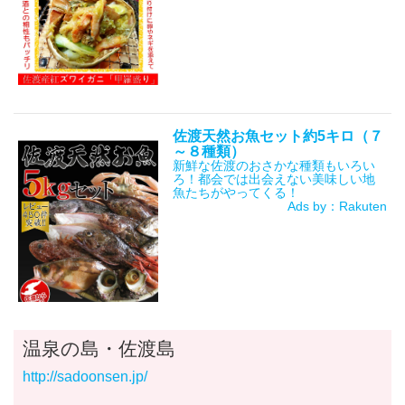
佐渡天然お魚セット約5キロ（７
～８種類）
新鮮な佐渡のおさかな種類もいろい
ろ！都会では出会えない美味しい地
魚たちがやってくる！
Ads by：Rakuten
温泉の島・佐渡島
http://sadoonsen.jp/