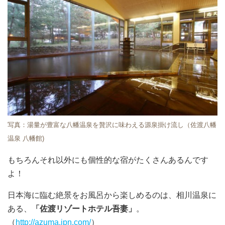
写真：湯量が豊富な八幡温泉を贅沢に味わえる源泉掛け流し（佐渡八幡
温泉 八幡館)
もちろんそれ以外にも個性的な宿がたくさんあるんです
よ！
日本海に臨む絶景をお風呂から楽しめるのは、相川温泉に
ある、
「佐渡リゾートホテル吾妻」
。
（
http://azuma.jpn.com/
）