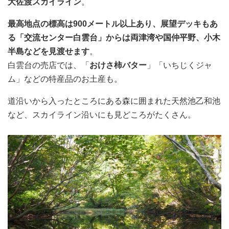
大佐渡スカイライン
。
最高地点の標高は900メートル以上あり、展望デッキもあ
る「交流センター白雲台」からは両津湾や国仲平野、小木
半島などを見渡せます
。
白雲台の売店では、「
おけさ柿バター
」「いちじくジャ
ム」などの特産品のお土産も。
道沿いから入ったところにある森に囲まれた天然池乙和池
など、スカイライン沿いにも見どころがたくさん。