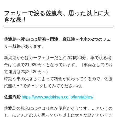
フェリーで渡る佐渡島、思った以上に大
きな島！
佐渡島へ渡るには新潟～両津、直江津～小木の2つのフェ
リー航路
があります。
新潟港からはカーフェリーだと約2時間30分。車で渡る場
合は往復で21,920円～となっています。（車両なしでの片
道運賃は2等2,420円～）
時期や車の大きさによって料金が変わってくるので、佐渡
汽船のHPでチェックしてみてくださいね。
佐渡汽船
https://www.sadokisen.co.jp/faretables/
佐渡島の観光にはやはり車が便利だそうです。…というの
も、ほとんどの人が思っていた以上に大きな島だというこ