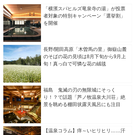
「横濱スパヒルズ竜泉寺の湯」が投票
者対象の特別キャンペーン「選挙割」
を開催
長野/開田高原「木曽馬の里」御嶽山麓
のそばの花の見頃は8月下旬から9月上
旬！真っ白で可憐な花の絨毯
福島 鬼滅の刃の無限城にそっく
り！？で話題「芦ノ牧温泉大川荘」絶
景を眺める棚田状露天風呂にも注目
【温泉コラム】痒～いヒリヒリ……汗