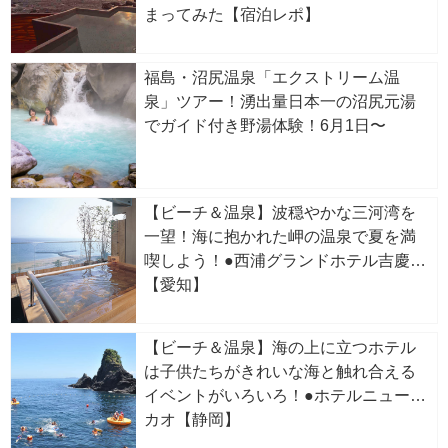
まってみた【宿泊レポ】
福島・沼尻温泉「エクストリーム温
泉」ツアー！湧出量日本一の沼尻元湯
でガイド付き野湯体験！6月1日〜
【ビーチ＆温泉】波穏やかな三河湾を
一望！海に抱かれた岬の温泉で夏を満
喫しよう！●西浦グランドホテル吉慶
【愛知】
【ビーチ＆温泉】海の上に立つホテル
は子供たちがきれいな海と触れ合える
イベントがいろいろ！●ホテルニューア
カオ【静岡】