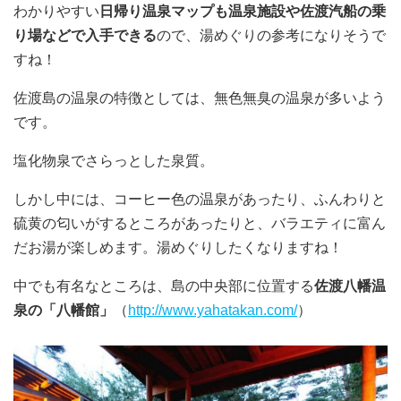
わかりやすい
日帰り温泉マップも温泉施設や佐渡汽船の乗
り場などで入手できる
ので、湯めぐりの参考になりそうで
すね！
佐渡島の温泉の特徴としては、無色無臭の温泉が多いよう
です。
塩化物泉でさらっとした泉質。
しかし中には、コーヒー色の温泉があったり、ふんわりと
硫黄の匂いがするところがあったりと、バラエティに富ん
だお湯が楽しめます。湯めぐりしたくなりますね！
中でも有名なところは、島の中央部に位置する
佐渡八幡温
泉の「八幡館」
（
http://www.yahatakan.com/
）