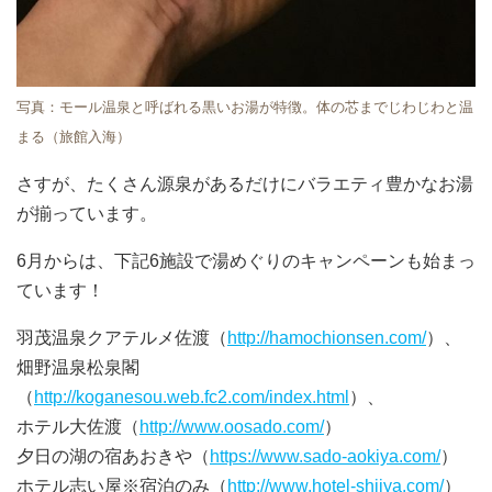
写真：モール温泉と呼ばれる黒いお湯が特徴。体の芯までじわじわと温
まる（旅館入海）
さすが、たくさん源泉があるだけにバラエティ豊かなお湯
が揃っています。
6月からは、下記6施設で湯めぐりのキャンペーンも始まっ
ています！
羽茂温泉クアテルメ佐渡（
http://hamochionsen.com/
）、
畑野温泉松泉閣
（
http://koganesou.web.fc2.com/index.html
）、
ホテル大佐渡（
http://www.oosado.com/
）
夕日の湖の宿あおきや（
https://www.sado-aokiya.com/
）
ホテル志い屋※宿泊のみ（
http://www.hotel-shiiya.com/
）