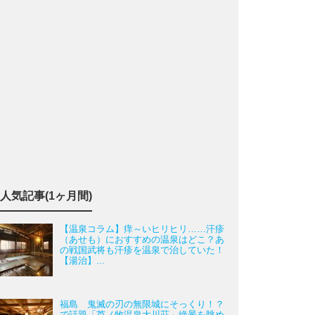
人気記事(1ヶ月間)
【温泉コラム】痒～いヒリヒリ……汗疹
（あせも）におすすめの温泉はどこ？あ
の戦国武将も汗疹を温泉で治していた！
【湯治】...
福島 鬼滅の刃の無限城にそっくり！？
で話題「芦ノ牧温泉大川荘」絶景を眺め