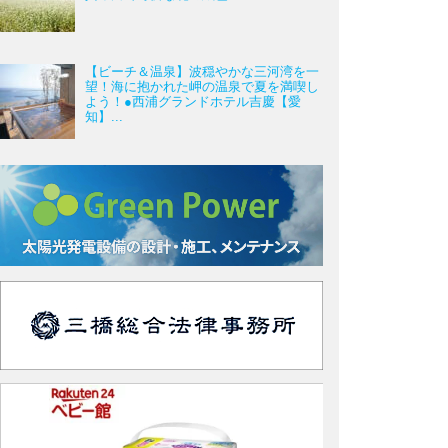
【ビーチ＆温泉】波穏やかな三河湾を一
望！海に抱かれた岬の温泉で夏を満喫し
よう！●西浦グランドホテル吉慶【愛
知】...