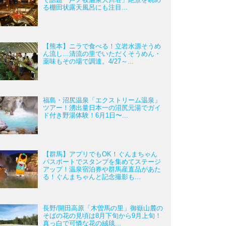
る棚田状露天風呂にも注目...
【熊本】ニラで食べる！立岩水源そうめ
ん流し…清流の里でいただくそうめん・
薬味もその場で調達。4/27～...
福島・沼尻温泉「エクストリーム温泉」
ツアー！湧出量日本一の沼尻元湯でガイ
ド付き野湯体験！6月1日〜...
【群馬】アプリでもOK！ぐんまちゃん
パスポートでスタンプを集めてステージ
アップ！温泉宿泊券や群馬産直品があた
る！ぐんまちゃんと記念撮影も...
長野/開田高原「木曽馬の里」御嶽山麓の
そばの花の見頃は8月下旬から9月上旬！
真っ白で可憐な花の絨毯...