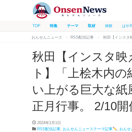
TOP
特集
テーマ
取材
体験
はや
おんせんニュース
RSS配信記事
秋田【インスタ
秋田【インスタ映
ト】「上桧木内の
い上がる巨大な紙
正月行事。 2/10開
2024年2月1日
RSS配信記事
,
おんせんニューステーマ記事
,
おんせ