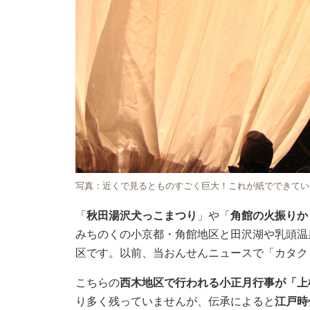
写真：近くで見るとものすごく巨大！これが紙でできてい
「
秋田湯沢犬っこまつり
」や「
角館の火振りか
みちのくの小京都・角館地区と田沢湖や乳頭温
区です。以前、当おんせんニュースで「カタク
こちらの
西木地区で行われる小正月行事が「上
り多く残っていませんが、伝承によると
江戸時