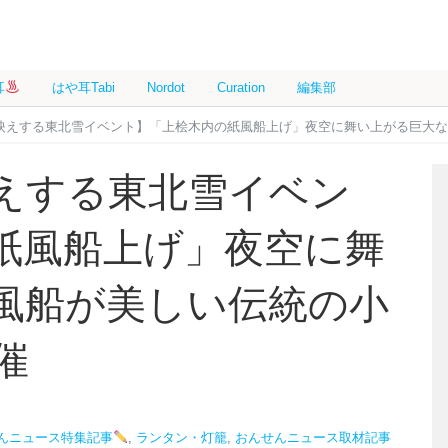
耳
はや耳Tabi
Nordot
Curation
編集部
映えする東北雪イベント】「上桧木内の紙風船上げ」夜空に舞い上がる巨大な紙
えする東北雪イベン
紙風船上げ」夜空に舞
風船が美しい伝統の小
催
んニュース特集記事
,
ランタン・灯籠
,
おんせんニュース取材記事