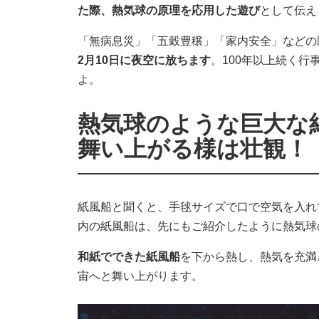
た際、熱気球の原理を応用した遊び
として伝え
「無病息災」「五穀豊穣」「家内安全」などの
2月10日に夜空に放ちます
。100年以上続く
よ。
熱気球のような巨大な
舞い上がる様は壮観！
紙風船と聞くと、手毬サイズで口で空気を入れ
内の紙風船は、先にもご紹介したように熱気球
和紙でできた紙風船
を下から熱し、熱気を充満
宙へと舞い上がります。