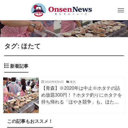
Tog
nav
タグ: ほたて
新着記事
2020年8月4日
東北
【青森】※2020年は中止※ホタテの詰
め放題300円！？ホタテ釣りにホタテを
持ち帰れる「ほやき競争」も。ほたて
の祭典は9/15
この記事もおススメ！