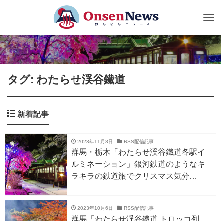
Tog
nav
タグ: わたらせ渓谷鐵道
新着記事
2023年11月8日
RSS配信記事
群馬・栃木「わたらせ渓谷鐵道各駅イ
ルミネーション」銀河鉄道のようなキ
ラキラの鉄道旅でクリスマス気分
12/3〜2/29
2023年10月6日
RSS配信記事
群馬「わたらせ渓谷鐵道 トロッコ列