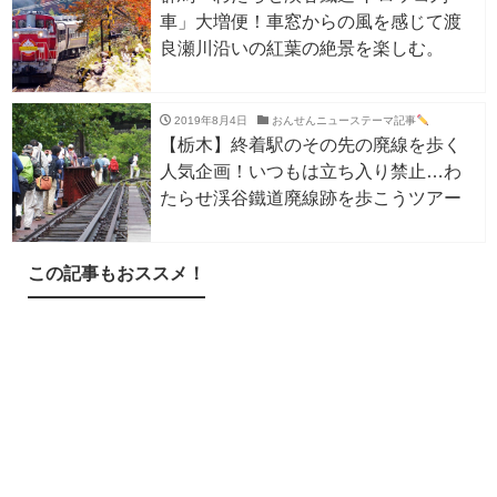
車」大増便！車窓からの風を感じて渡
良瀬川沿いの紅葉の絶景を楽しむ。
2019年8月4日
おんせんニューステーマ記事
【栃木】終着駅のその先の廃線を歩く
人気企画！いつもは立ち入り禁止…わ
たらせ渓谷鐵道廃線跡を歩こうツアー
この記事もおススメ！