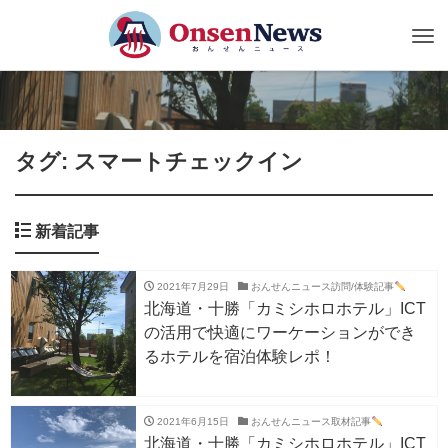
Tog
nav
タグ: スマートチェックイン
新着記事
2021年7月29日
おんせんニュース訪問/体験記事
北海道・十勝「カミシホロホテル」ICT
の活用で快適にワーケーションができ
るホテルを宿泊体験レポ！
2021年6月15日
おんせんニュース取材記事
北海道・十勝「カミシホロホテル」ICT