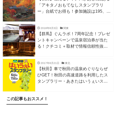
「アキタノおもてなしスタンプラリ
ー」台紙でお得も！参加施設は195、中
にはレアな泉質の温泉施設も
2018年8月3日
関東
【群馬】ぐんラボ！7周年記念！プレゼ
ントキャンペーンで温泉宿泊券が当た
る！クチコミ＋取材で情報信頼性抜群
の群馬ご当地サイト☆
2017年8月21日
東北
【秋田】車で秋田の温泉めぐりならぜ
ひGET！秋田の高速道路を利用したス
タンプラリー・あきたはいうぇいスタ
ンプラリー2017●温泉ペア宿泊券など
賞品は20種類！
この記事もおススメ！