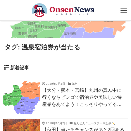
Tog
nav
タグ: 温泉宿泊券が当たる
新着記事
2019年2月4日
九州
【大分・熊本・宮崎】九州の真ん中に
行くならビンゴで宿泊券や美味しい特
産品をあてよう！こっそりやってる
「九州中央77スタンプラリー」3/31ま
で
2018年10月2日
おんせんニューステーマ記事
【秋田】当たるチャンスがあと2回ある