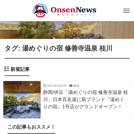
Tog
nav
タグ: 湯めぐりの宿 修善寺温泉 桂川
新着記事
2021年4月2日
東海
静岡/伊豆「湯めぐりの宿 修善寺温泉 桂
川」日本百名湯に新ブランド『湯めぐ
りの宿』1号店がグランドオープン！
この記事もおススメ！