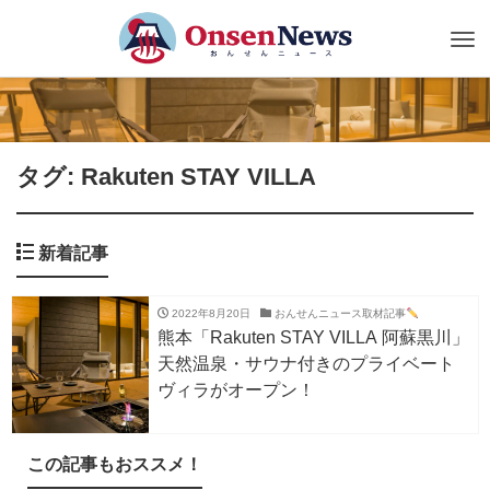
Tog
nav
タグ: Rakuten STAY VILLA
新着記事
2022年8月20日
おんせんニュース取材記事
熊本「Rakuten STAY VILLA 阿蘇黒川」
天然温泉・サウナ付きのプライベート
ヴィラがオープン！
この記事もおススメ！