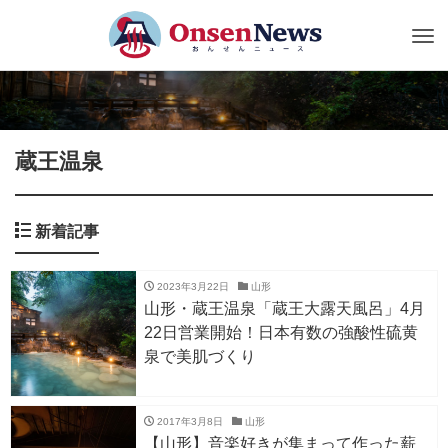
Tog
nav
蔵王温泉
新着記事
2023年3月22日
山形
山形・蔵王温泉「蔵王大露天風呂」4月
22日営業開始！日本有数の強酸性硫黄
泉で美肌づくり
2017年3月8日
山形
【山形】音楽好きが集まって作った薪