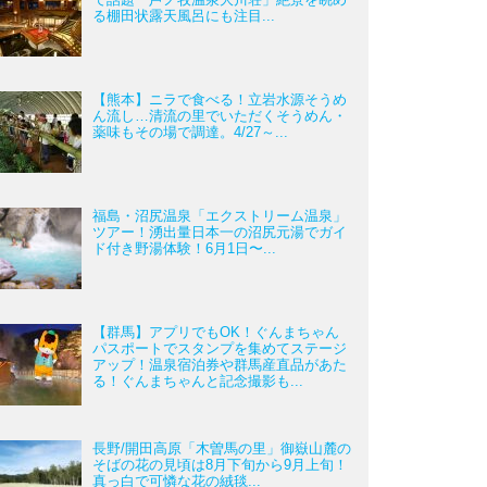
る棚田状露天風呂にも注目...
【熊本】ニラで食べる！立岩水源そうめ
ん流し…清流の里でいただくそうめん・
薬味もその場で調達。4/27～...
福島・沼尻温泉「エクストリーム温泉」
ツアー！湧出量日本一の沼尻元湯でガイ
ド付き野湯体験！6月1日〜...
【群馬】アプリでもOK！ぐんまちゃん
パスポートでスタンプを集めてステージ
アップ！温泉宿泊券や群馬産直品があた
る！ぐんまちゃんと記念撮影も...
長野/開田高原「木曽馬の里」御嶽山麓の
そばの花の見頃は8月下旬から9月上旬！
真っ白で可憐な花の絨毯...