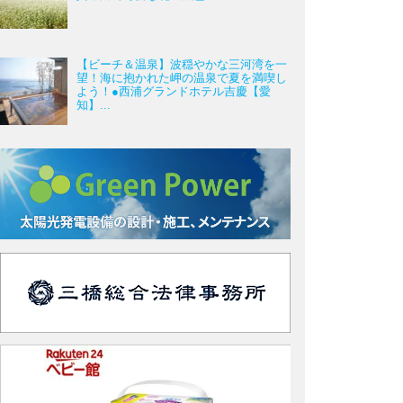
【ビーチ＆温泉】波穏やかな三河湾を一
望！海に抱かれた岬の温泉で夏を満喫し
よう！●西浦グランドホテル吉慶【愛
知】...