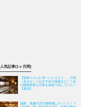
人気記事(1ヶ月間)
【温泉コラム】痒～いヒリヒリ……汗疹
（あせも）におすすめの温泉はどこ？あ
の戦国武将も汗疹を温泉で治していた！
【湯治】...
福島 鬼滅の刃の無限城にそっくり！？
で話題「芦ノ牧温泉大川荘」絶景を眺め