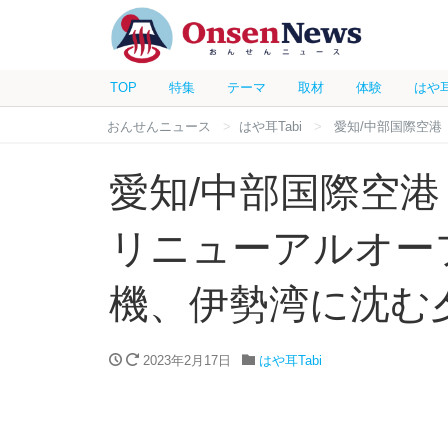
TOP
特集
テーマ
取材
体験
はや
おんせんニュース
はや耳Tabi
愛知/中部国際空港
愛知/中部国際空港「
リニューアルオー
機、伊勢湾に沈む
2023年2月17日
はや耳Tabi