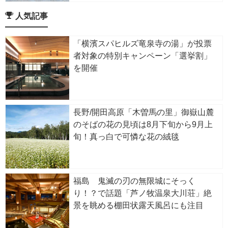
人気記事
「横濱スパヒルズ竜泉寺の湯」が投票
者対象の特別キャンペーン「選挙割」
を開催
長野/開田高原「木曽馬の里」御嶽山麓
のそばの花の見頃は8月下旬から9月上
旬！真っ白で可憐な花の絨毯
福島 鬼滅の刃の無限城にそっく
り！？で話題「芦ノ牧温泉大川荘」絶
景を眺める棚田状露天風呂にも注目