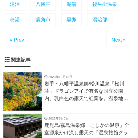
湯治
八幡平
泥湯
後生掛温泉
秘湯
鹿角市
黒卵
湯治部
« Prev
Next »
関連記事
2023年10月13日
岩手・八幡平温泉郷/松川温泉「松川
荘」ドラゴンアイで有名な国立公園
内、乳白色の露天で紅葉を。温泉地熱
の恵みも
2023年9月5日
鹿児島/霧島温泉郷「こしかの温泉」全
室源泉かけ流し露天の『温泉旅館グラ