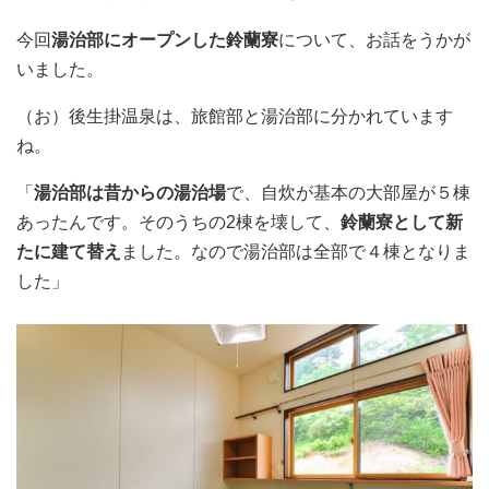
今回
湯治部にオープンした鈴蘭寮
について、お話をうかが
いました。
（お）後生掛温泉は、旅館部と湯治部に分かれています
ね。
「
湯治部は昔からの湯治場
で、自炊が基本の大部屋が５棟
あったんです。そのうちの2棟を壊して、
鈴蘭寮として新
たに建て替え
ました。なので湯治部は全部で４棟となりま
した」