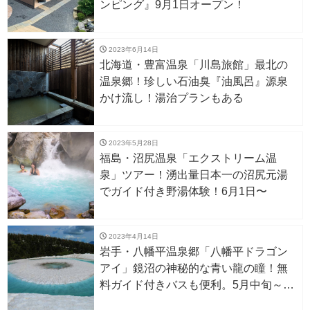
ンピング』9月1日オープン！
2023年6月14日
北海道・豊富温泉「川島旅館」最北の
温泉郷！珍しい石油臭『油風呂』源泉
かけ流し！湯治プランもある
2023年5月28日
福島・沼尻温泉「エクストリーム温
泉」ツアー！湧出量日本一の沼尻元湯
でガイド付き野湯体験！6月1日〜
2023年4月14日
岩手・八幡平温泉郷「八幡平ドラゴン
アイ」鏡沼の神秘的な青い龍の瞳！無
料ガイド付きバスも便利。5月中旬～6
月中旬