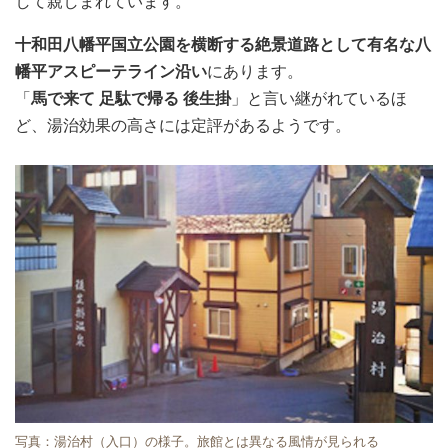
して親しまれています。
十和田八幡平国立公園を横断する絶景道路として有名な八
幡平アスピーテライン沿い
にあります。
「
馬で来て 足駄で帰る 後生掛
」と言い継がれているほ
ど、湯治効果の高さには定評があるようです。
写真：湯治村（入口）の様子。旅館とは異なる風情が見られる