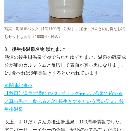
写真：泥温泉パック（1個1100円・税込）。泥せっけんとのお得なお試
しセットもあり（1600円・税込）
3、
後生掛温泉名物 黒たまご
熱湯の後生掛温泉でゆでられたゆでたまご。温泉の硫黄成
分が卵のカルシウムと反応して表面が真っ黒になります。
1つ食べれば3年長生きするといわれています。
※関連記事※
【秋田】温泉に潜むヤバいブラック●●……温泉で茹でる
と真っ黒に！食べると3年長生きするという言い伝え。後
生掛温泉
以上、もりだくさんの後生掛温泉・100周年情報でした。
アニバーサリーイヤーの今年、ぜひ訪れてみてください。