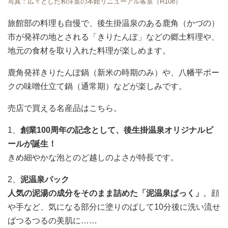
写真：広々とした和洋室の本館リニューアル客室（R108）
旅館部の料理も自慢で、後生掛温泉のある鹿角（かづの）
市が発祥の地とされる「きりたんぽ」などの郷土料理や、
地元の食材を取り入れた料理が楽しめます。
鹿角発祥きりたんぽ鍋（新米の時期のみ）や、八幡平ポー
クの味噌仕立て鍋（通常期）などが楽しみです。
売店で買える名産品はこちら。
1、
創業100周年の記念として、後生掛温泉オリジナルビ
ールが誕生！
きめ細やかな泡とのど越しのよさが特長です。
2、
泥温泉パック
人気の泥湯の成分をそのまま詰めた「泥温泉ぱっく」
。顔
や手など、気になる部分に塗りのばして10分後に洗い流せ
ばつるつるの美肌に……