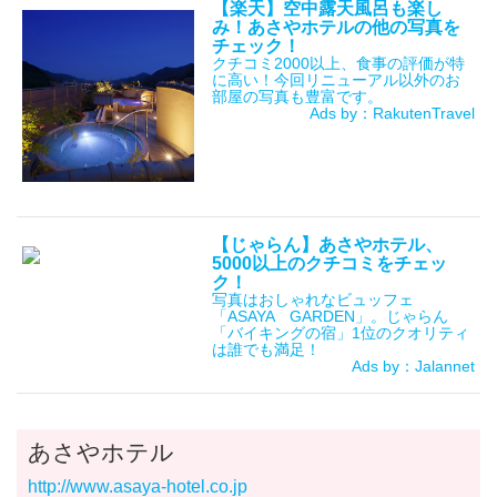
【楽天】空中露天風呂も楽し
み！あさやホテルの他の写真を
チェック！
クチコミ2000以上、食事の評価が特
に高い！今回リニューアル以外のお
部屋の写真も豊富です。
Ads by：RakutenTravel
【じゃらん】あさやホテル、
5000以上のクチコミをチェッ
ク！
写真はおしゃれなビュッフェ
「ASAYA GARDEN」。じゃらん
「バイキングの宿」1位のクオリティ
は誰でも満足！
Ads by：Jalannet
あさやホテル
http://www.asaya-hotel.co.jp