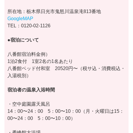
所在地：栃木県日光市鬼怒川温泉滝813番地
GoogleMAP
TEL：0120-02-1126
●宿泊について
八番館宿泊料金例）
1泊2食付 1室2名の1名あたり
八番館ベッド付和室 20520円〜（税サ込・消費税込・
入湯税別）
宿泊者の温泉入浴時間
・空中庭園露天風呂
14：00〜24：00 5：00〜10：00（月・火曜日は15：
00〜24：00 5：00〜10：00）
・秀峰館大浴場