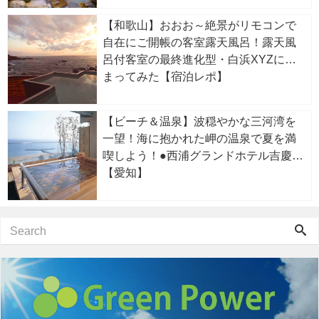
【和歌山】おおお～絶景がリモコンで
自在にご開帳の客室露天風呂！露天風
呂付客室の最終進化型・白浜XYZに泊
まってみた【宿泊レポ】
【ビーチ＆温泉】波穏やかな三河湾を
一望！海に抱かれた岬の温泉で夏を満
喫しよう！●西浦グランドホテル吉慶
【愛知】