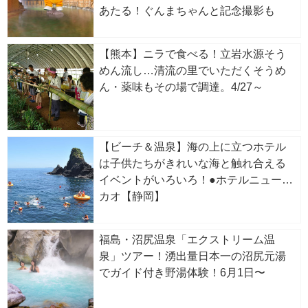
あたる！ぐんまちゃんと記念撮影も
【熊本】ニラで食べる！立岩水源そう
めん流し…清流の里でいただくそうめ
ん・薬味もその場で調達。4/27～
【ビーチ＆温泉】海の上に立つホテル
は子供たちがきれいな海と触れ合える
イベントがいろいろ！●ホテルニューア
カオ【静岡】
福島・沼尻温泉「エクストリーム温
泉」ツアー！湧出量日本一の沼尻元湯
でガイド付き野湯体験！6月1日〜