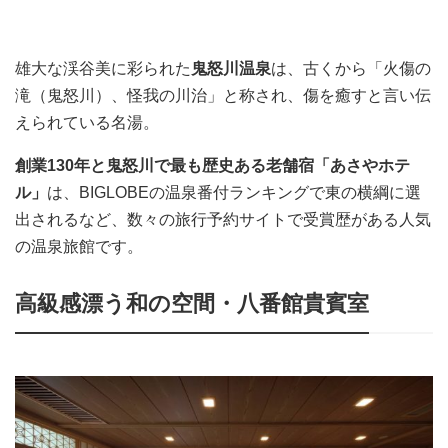
雄大な渓谷美に彩られた
鬼怒川温泉
は、古くから「火傷の
滝（鬼怒川）、怪我の川治」と称され、傷を癒すと言い伝
えられている名湯。
創業130年と鬼怒川で最も歴史ある老舗宿「あさやホテ
ル」
は、BIGLOBEの温泉番付ランキングで東の横綱に選
出されるなど、数々の旅行予約サイトで受賞歴がある人気
の温泉旅館です。
高級感漂う和の空間・八番館貴賓室