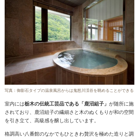
写真：御影石タイプの温泉風呂からは鬼怒川渓谷を眺めることができる
室内には
栃木の伝統工芸品である「鹿沼組子」
が随所に施
されており、鹿沼組子の繊細さと木のぬくもりが和の空間
を引き立て、高級感を醸し出しています。
格調高い八番館のなかでもひときわ贅沢を極めた造りと調