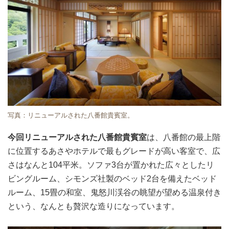
写真：リニューアルされた八番館貴賓室。
今回リニューアルされた八番館貴賓室
は、八番館の最上階
に位置するあさやホテルで最もグレードが高い客室で、広
さはなんと104平米。ソファ3台が置かれた広々としたリ
ビングルーム、シモンズ社製のベッド2台を備えたベッド
ルーム、15畳の和室、鬼怒川渓谷の眺望が望める温泉付き
という、なんとも贅沢な造りになっています。