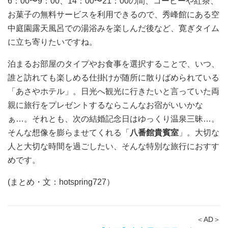
6：00〜9：00、14：00〜21：00の間、コーヒーや紅茶、
お菓子の無料サービスを利用できるので、秀峰館にある空
中庭園露天風呂での湯浴みを楽しんだ後など、寛ぎタイム
に立ち寄りたいですね。
泊まるお部屋のタイプやお食事を選択することで、いつ、
誰と訪れても楽しめる仕掛けが随所に散りばめられている
「あさやホテル」。日光へ観光に行きたいと言っていた両
親に旅行をプレゼントするならこんなお宿がいいかな
ぁ…。それとも、次の結婚記念日はゆっくり温泉三昧…。
そんな想像を膨らませてくれる「
八番館貴賓室
」。大切な
人と大切な時間を過ごしたい、そんな特別な旅行におすす
めです。
(まとめ・文：hotspring727）
＜AD＞