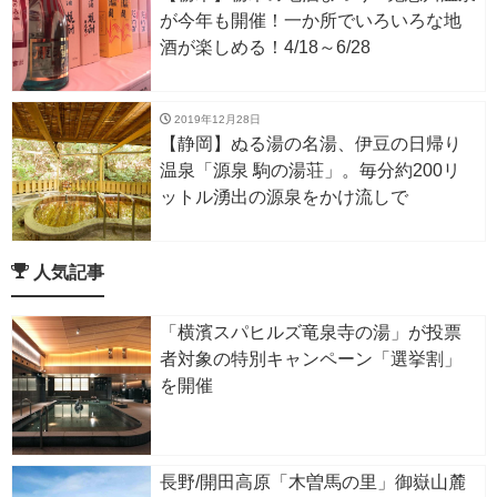
が今年も開催！一か所でいろいろな地
酒が楽しめる！4/18～6/28
2019年12月28日
【静岡】ぬる湯の名湯、伊豆の日帰り
温泉「源泉 駒の湯荘」。毎分約200リ
ットル湧出の源泉をかけ流しで
人気記事
「横濱スパヒルズ竜泉寺の湯」が投票
者対象の特別キャンペーン「選挙割」
を開催
長野/開田高原「木曽馬の里」御嶽山麓