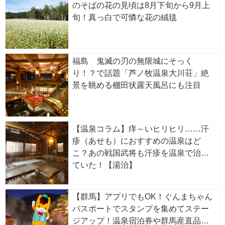
のそばの花の見頃は8月下旬から9月上
旬！真っ白で可憐な花の絨毯
福島 鬼滅の刃の無限城にそっく
り！？で話題「芦ノ牧温泉大川荘」絶
景を眺める棚田状露天風呂にも注目
【温泉コラム】痒～いヒリヒリ……汗
疹（あせも）におすすめの温泉はど
こ？あの戦国武将も汗疹を温泉で治し
ていた！【湯治】
【群馬】アプリでもOK！ぐんまちゃん
パスポートでスタンプを集めてステー
ジアップ！温泉宿泊券や群馬産直品が