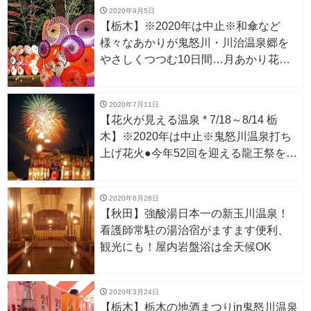
2020年9月5日
【栃木】※2020年は中止※和傘など
様々なあかりが鬼怒川・川治温泉郷を
やさしくつつむ10日間…月あかり花回
廊 第10章が今年も開催
2020年7月11日
【花火が見える温泉 * 7/18～8/14 栃
木】※2020年は中止※鬼怒川温泉打ち
上げ花火●今年52回を迎える龍王祭を盛
り上げる花火など5回開催
2020年6月28日
【秋田】強酸湯日本一の新玉川温泉！
看護師常駐の湯治宿がますます便利、
観光にも！屋内岩盤浴は全天候OK
2020年3月24日
【栃木】栃木の地酒まつりin鬼怒川温泉